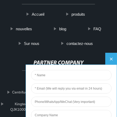
Accueil
produits
nouvelles
blog
FAQ
Sur nous
contactez-nous
PARTNER COMPANY
China Sheet Metal Wholesaler
Centrifugal Water Treatment Pump
Pisos de granito
Kingtech Make Non Woven Fabric Recycling Machine
QJK1000X Edge Trim Opener Machine For Spunlace Cloth
Recycling