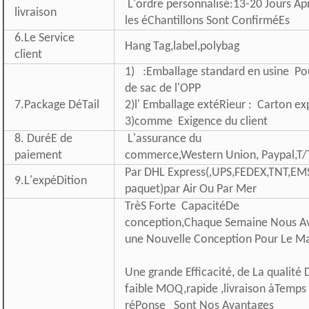
L'ordre personnalisé:13-20 Jours Ap
livraison
les éChantillons Sont ConfirméEs
6.Le Service
Hang Tag,label,polybag
client
1) :Emballage standard en usine Po
de sac de l'OPP
7.Package DéTail
2)l' Emballage extéRieur : Carton ex
3)comme Exigence du client
8. DuréE de
L'assurance du
paiement
commerce,Western Union, Paypal,T
Par DHL Express(,UPS,FEDEX,TNT,EM
9.L'expéDition
paquet)par Air Ou Par Mer
TrèS Forte CapacitéDe
conception,Chaque Semaine Nous A
une Nouvelle Conception Pour Le M
Une grande Efficacité, de La qualité 
faible MOQ,rapide ,livraison àTemps
réPonse Sont Nos Avantages