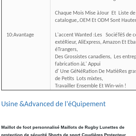
Chaque Mois Mise àJour Et Liste de 
catalogue,.OEM Et ODM Sont Haute
10:Avantage
L'accent Wanted :Les SociéTéS de
extéRieur, AliExpress, Amazon Et Ebay
éTrangers,
Des Grossistes canadiens, Les entrep
fabrication àL' Appui
d' Une GéNéRation De MatièRes gra
de Petits Lots mixtes,
Travailler Ensemble Et Win-win !
Usine &Advanced de l'éQuipement
Maillot de foot personnalisé
Maillots de Rugby
Lunettes de
protection de sécurité
Shorts de sport
Coudières Protecteur