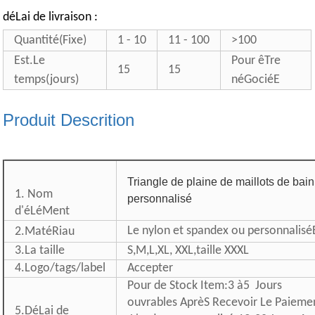
déLai de livraison :
Quantité(Fixe)
1 - 10
11 - 100
>100
Est.Le
Pour êTre
15
15
temps(jours)
néGociéE
Produit Descrition
Triangle de plaine de maillots de bain
1. Nom
personnalisé
d'éLéMent
Le nylon et spandex ou personnalisé
2.MatéRiau
3.La taille
S,M,L,XL, XXL,taille XXXL
4.Logo/tags/label
Accepter
Pour de Stock Item:3 à5 Jours
ouvrables AprèS Recevoir Le Paiemen
5.DéLai de