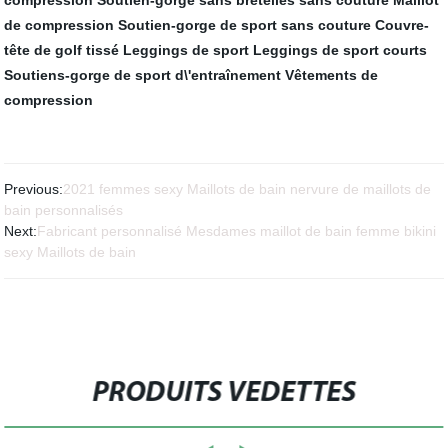
compression
Soutien-gorge sans bretelles sans couture
Maillot
de compression
Soutien-gorge de sport sans couture
Couvre-
tête de golf tissé
Leggings de sport
Leggings de sport courts
Soutiens-gorge de sport d\'entraînement
Vêtements de
compression
Previous:
2021 femmes sexy Maillots de bain nervure de maillots de
bain personnalisés
Next:
Fabricant personnalisé Mesdames maillot de bain femme bikini
sexy Maillots de bain
PRODUITS VEDETTES