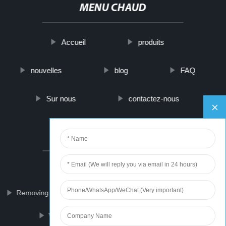
MENU CHAUD
Accueil
produits
nouvelles
blog
FAQ
Sur nous
contactez-nous
PARTNER COMPANY
Cling Film For Wrapping Furniture
Removing Huge Blackheads
Heating Electric Lunch Box
Woodworking Chisels
Ceramic Mug