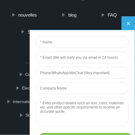
nouvelles
blog
FAQ
Sur nous
contactez-nous
PARTNER COMPANY
Concrete Floor Grinder
L-Ergothioneine
Electro Galvanized Coil
Skinny Jeans Outfit
International Door To Door Shipping
Ms Flange Type
Strange Sex Toys
Silicone Universal Lid