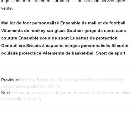
logo--confirmer--Paiement--produire ----de livraison service après
vente.
Maillot de foot personnalisé
Ensemble de maillot de football
Vêtements de hockey sur glace
Soutien-gorge de sport sans
couture
Ensemble court de sport
Lunettes de protection
Genouillère
Sweats à capuche vierges personnalisés
Sécurité
oculaire protectrice
Vêtements de basket-ball
Short de sport
Previous:
Dernière Basketball Maillot bon marché de gros Design
personnalisé Basketball Maillot
Next:
Fabricant personnalisé Mesdames maillot de bain femme bikini
sexy Maillots de bain