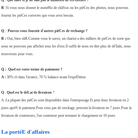
Q
:
Que faire si je ne sais pas le numéRo de réFéRence ?
R
:Si vous nous donner le numéRo de châSsis ou les pièCes des photos, nous pouvons
fournir les pièCes correctes que vous avez besoin.
Q
:
Pouvez-vous fournir d'autres pièCes de rechange ?
R :
Oui, bien sûR.Comme vous le savez, un chariot a des milliers de pièCes de sorte que
nous ne pouvons pas afficher tous les d'eux.Il suffit de nous en dire plus de déTails, nous
trouverons pour vous.
Q :
Quel est votre terme de paiement ?
A :
30% t/t dans l'avance, 70 % balance avant l'expéDition
Q
:
Quel est le déLai de livraison
?
A :La plupart des pièCes sont disponibles dans l'entreposage.Et peut donc livraison en 2
jours aprèS le paiement.Pour ceux pas de stockage, peuvent la livraison en 7 jours.Pour la
livraison de conteneurs, l'un conteneur peut terminer le chargement en 10 jours.
La portéE d'affaires