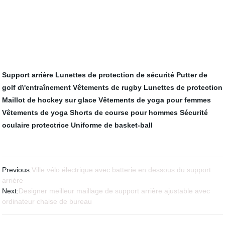
Support arrière
Lunettes de protection de sécurité
Putter de
golf d\'entraînement
Vêtements de rugby
Lunettes de protection
Maillot de hockey sur glace
Vêtements de yoga pour femmes
Vêtements de yoga
Shorts de course pour hommes
Sécurité
oculaire protectrice
Uniforme de basket-ball
Previous:
Ville vélo électrique avec batterie en dessous du support
arrière
Next:
Designer meilleur maillage de support arrière ajustable avec
ordinateur chaise de bureau