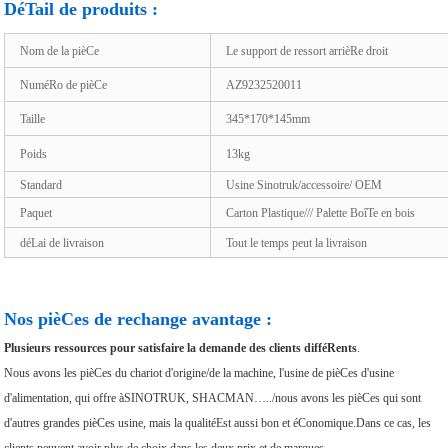
DéTail de produits :
Nom de la pièCe
Le support de ressort arrièRe droit
NuméRo de pièCe
AZ9232520011
Taille
345*170*145mm
Poids
13kg
Standard
Usine Sinotruk/accessoire/ OEM
Paquet
Carton Plastique/// Palette BoîTe en bois
déLai de livraison
Tout le temps peut la livraison
Nos pièCes de rechange avantage :
Plusieurs ressources pour satisfaire la demande des clients difféRents
.
Nous avons les pièCes du chariot d'origine/de la machine, l'usine de pièCes d'usine
d'alimentation, qui offre àSINOTRUK, SHACMAN…../nous avons les pièCes qui sont
d'autres grandes pièCes usine, mais la qualitéEst aussi bon et éConomique.Dans ce cas, les