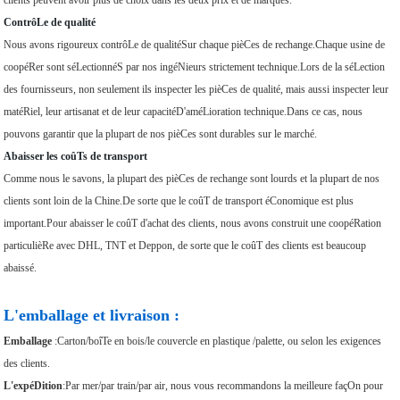
clients peuvent avoir plus de choix dans les deux prix et de marques.
ContrôLe de qualité
Nous avons rigoureux contrôLe de qualitéSur chaque pièCes de rechange.Chaque usine de
coopéRer sont séLectionnéS par nos ingéNieurs strictement technique.Lors de la séLection
des fournisseurs, non seulement ils inspecter les pièCes de qualité, mais aussi inspecter leur
matéRiel, leur artisanat et de leur capacitéD'améLioration technique.Dans ce cas, nous
pouvons garantir que la plupart de nos pièCes sont durables sur le marché.
Abaisser les coûTs de transport
Comme nous le savons, la plupart des pièCes de rechange sont lourds et la plupart de nos
clients sont loin de la Chine.De sorte que le coûT de transport éConomique est plus
important.Pour abaisser le coûT d'achat des clients, nous avons construit une coopéRation
particulièRe avec DHL, TNT et Deppon, de sorte que le coûT des clients est beaucoup
abaissé.
L'emballage et livraison :
Emballage
:Carton/boîTe en bois/le couvercle en plastique /palette, ou selon les exigences
des clients.
L'expéDition
:Par mer/par train/par air, nous vous recommandons la meilleure façOn pour