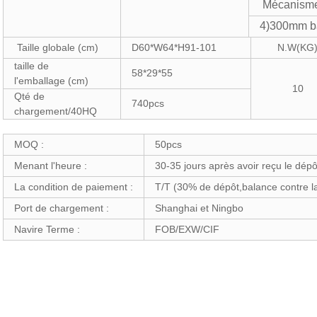
Mécanisme 
4)300mm ba
Taille globale (cm)
D60*W64*H91-101
N.W(KG
taille de
58*29*55
l'emballage (cm)
10
Qté de
740pcs
chargement/40HQ
MOQ :
50pcs
Menant l'heure :
30-35 jours après avoir reçu le dépô
La condition de paiement :
T/T (30% de dépôt,balance contre l
Port de chargement :
Shanghai et Ningbo
Navire Terme :
FOB/EXW/CIF