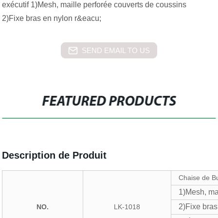
exécutif 1)Mesh, maille perforée couverts de coussins
2)Fixe bras en nylon r&eacu;
SEND EMAIL TO US
FEATURED PRODUCTS
Description de Produit
Chaise de Bu
1)Mesh, mai
2)Fixe bra
NO.
LK-1018