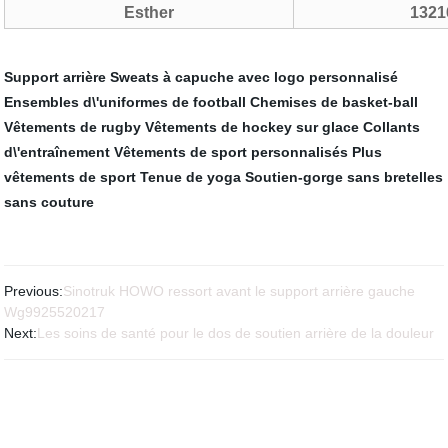
Esther
1321
Support arrière
Sweats à capuche avec logo personnalisé
Ensembles d\'uniformes de football
Chemises de basket-ball
Vêtements de rugby
Vêtements de hockey sur glace
Collants
d\'entraînement
Vêtements de sport personnalisés
Plus
vêtements de sport
Tenue de yoga
Soutien-gorge sans bretelles
sans couture
Previous:
Sinotruk HOWO ressort avant le support arrière gauche
Wg9925520217
Next:
Les soins de santé pour le dos de soutien arrière de la douleur