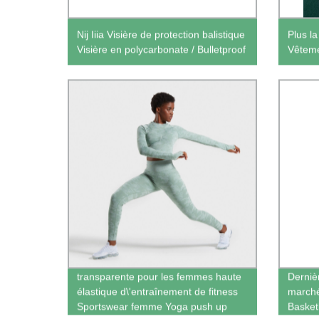
Nij Iiia Visière de protection balistique
Plus l
Visière en polycarbonate / Bulletproof
Vêteme
Costume de camouflage
transparente pour les femmes haute
Derniè
élastique d\'entraînement de fitness
marché
Sportswear femme Yoga push up
Basketb