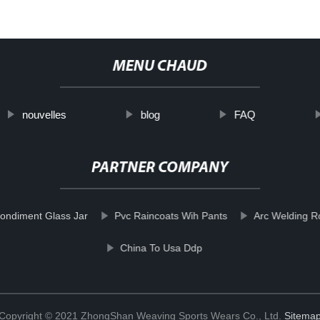
MENU CHAUD
nouvelles
blog
FAQ
PARTNER COMPANY
ondiment Glass Jar
Pvc Raincoats Wih Pants
Arc Welding R
China To Usa Ddp
Copyright © 2021 ZhongShan Weaving Sports Wears Co., Ltd.
Sitema