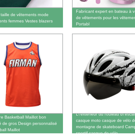
Fabricant expert en bateau à 
a taille de vêtements mode
de vêtements pour les vêteme
nts femmes Vestes blazers
Portabl
L\'extérieur du rouleau d\'esca
re Basketball Maillot bon
casque moto casque de vélo d
 de gros Design personnalisé
montagne de skateboard Cam
all Maillot
sportif casque de vélo