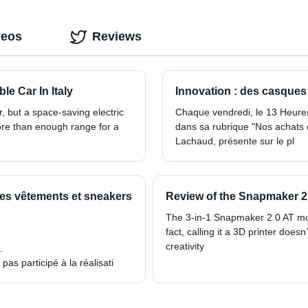
deos
Reviews
le Car In Italy
Innovation : des casques
r, but a space-saving electric
Chaque vendredi, le 13 Heures 
ore than enough range for a
dans sa rubrique "Nos achats 
Lachaud, présente sur le pl
les vêtements et sneakers
Review of the Snapmaker 2.
The 3-in-1 Snapmaker 2.0 AT mod
fact, calling it a 3D printer doesn
creativity
.
as participé à la réalisati