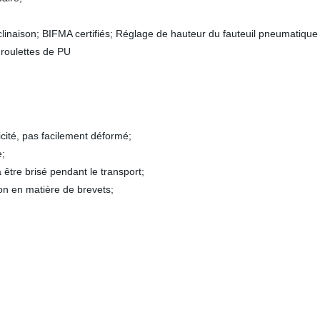
nclinaison; BIFMA certifiés; Réglage de hauteur du fauteuil pneumatique
roulettes de PU
 à l'intérieur, de haute élasticit
 fixe, de soutien lombaire 
istrez l'espace et pas facile à être b
Président, d'obtenir la certific
ssez dur pour protéger l
vinient pour ven