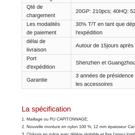
Qté de
20GP: 210pcs; 40HQ: 5
chargement
Les modalités
30% T/T en tant que dép
de paiement
l'expédition
délai de
Autour de 15jours après 
livraison
Port
Shenzhen et Guangzho
d'expédition
3 années de présidence d
Garantie
les accessoires
La spécification
1. Maillage ou PU CAPITONNAGE;
2. Nouvelle monture en nylon 100 %, 12 mm épaisseur Carte
3. Châssis en nylon avec têtière réglable et fixe l'appui lom