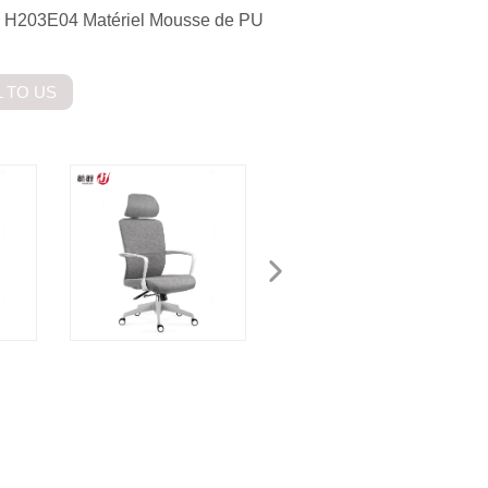
o: H203E04 Matériel Mousse de PU
 TO US