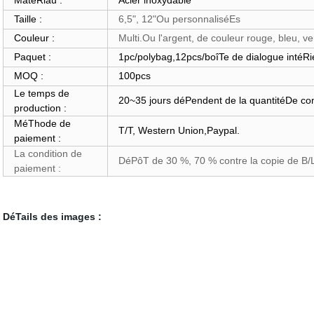
MatéRiau :
Acier inoxydable
Taille :
6,5", 12"Ou personnaliséEs
Couleur :
Multi.Ou l'argent, de couleur rouge, bleu, vert
Paquet
:
1pc/polybag,12pcs/boîTe de dialogue intéRi
MOQ :
100pcs
Le temps de
20~35 jours déPendent de la quantitéDe 
production :
MéThode de
T/T, Western Union,Paypal.
paiement :
La condition de
DéPôT de 30 %, 70 % contre la copie de B/
paiement :
DéTails des images :