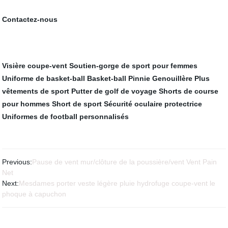
Contactez-nous
Visière coupe-vent
Soutien-gorge de sport pour femmes
Uniforme de basket-ball
Basket-ball Pinnie
Genouillère
Plus
vêtements de sport
Putter de golf de voyage
Shorts de course
pour hommes
Short de sport
Sécurité oculaire protectrice
Uniformes de football personnalisés
Previous:
Pause de vent mur/clôture de la poussière/vent Vent Pain
Net
Next:
Mesdames porter veste légère pluie hydrofuge coupe-vent le
phoque à capuchon