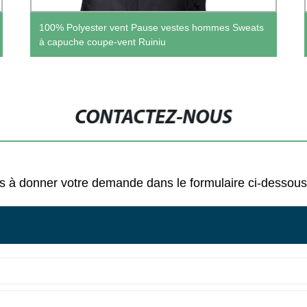
100% Polyester vent Pause vestes hommes Sweats
à capuche coupe-vent Ruiniu
CONTACTEZ-NOUS
 pas à donner votre demande dans le formulaire ci-desso