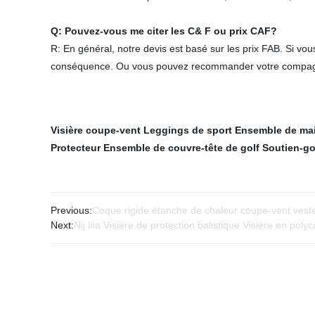
Q: Pouvez-vous me citer les C& F ou prix CAF?
R: En général, notre devis est basé sur les prix FAB. Si vou
conséquence. Ou vous pouvez recommander votre compagnie 
Visière coupe-vent
Leggings de sport
Ensemble de mail
Protecteur
Ensemble de couvre-tête de golf
Soutien-go
Previous:
Coque rigide étanche de chaleur coupe-vent ves
Next:
Nij Iiia Visière de protection balistique Visière en poly