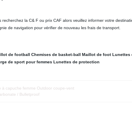
s recherchez la C& F ou prix CAF alors veuillez informer votre destinati
de navigation pour vérifier de nouveau les frais de transport.
lot de football
Chemises de basket-ball
Maillot de foot
Lunettes 
rge de sport pour femmes
Lunettes de protection
te à capuche femme Outdoor coupe-vent
carbonate / Bulletproof