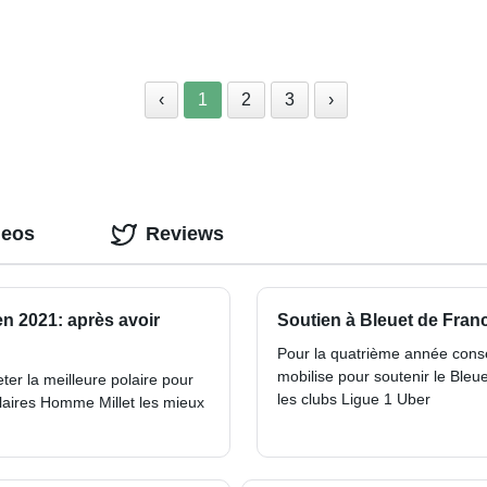
‹
1
2
3
›
deos
Reviews
en 2021: après avoir
Soutien à Bleuet de Fran
Pour la quatrième année conséc
mobilise pour soutenir le Ble
ter la meilleure polaire pour
les clubs Ligue 1 Uber
olaires Homme Millet les mieux