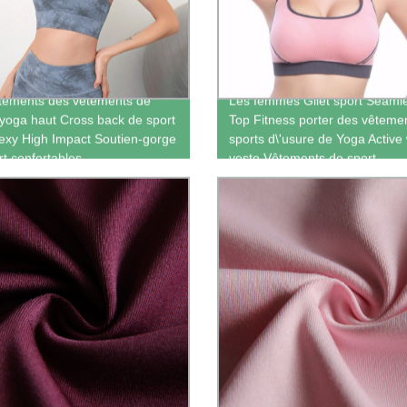
tements des vêtements de
Les femmes Gilet sport Seaml
 yoga haut Cross back de sport
Top Fitness porter des vêteme
exy High Impact Soutien-gorge
sports d\'usure de Yoga Active
rt confortables
veste Vêtements de sport