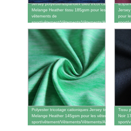
Jersey polyester&spandex Bleu tricot cationiques
&Spand
Melange Heather tissu 185gsm pour les
Jersey
vêtements de
pour l
sport/vêtement/Vêtements/Vêtements/Activewear
sport/
Polyester tricotage cationiques Jersey tissu vert
Tissu 
Melange Heather 145gsm pour les vêtements de
Noir 1
sport/vêtement/Vêtements/Vêtements/Activewear
sport/