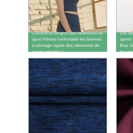
Commerce de gros des vêtements de
Les vê
sport Fitness confortable les femmes
sports
à séchage rapide des vêtements de
Bras S
sports adaptés à
de spo