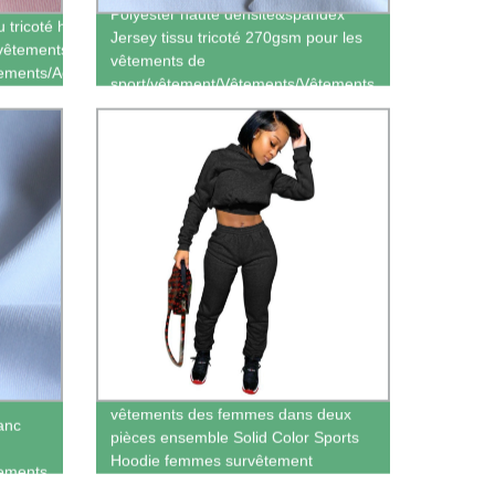
Polyester haute densité&spandex
 tricoté haute
Jersey tissu tricoté 270gsm pour les
 vêtements de
vêtements de
ements/Activewear
sport/vêtement/Vêtements/Vêtements
Plus tard l\'automne de gros de
vêtements des femmes dans deux
anc
pièces ensemble Solid Color Sports
Hoodie femmes survêtement
tements
automne deux pièces