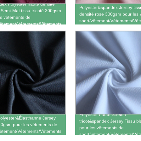
ex Polyester haute densité
Polyester&spandex Jersey tissu
 Semi-Mat tissu tricoté 300gsm
densité rose 300gsm pour les
es vêtements de
sport/vêtement/Vêtements/Vêt
vêtement/Vêtements/Vêtements
Polyester haute Stretch
polyester&Élasthanne Jersey
tricot&spandex Jersey Tissu bl
70gsm pour les vêtements de
pour les vêtements de
vêtement/Vêtements/Vêtements
sport/vêtement/Vêtements/Vê