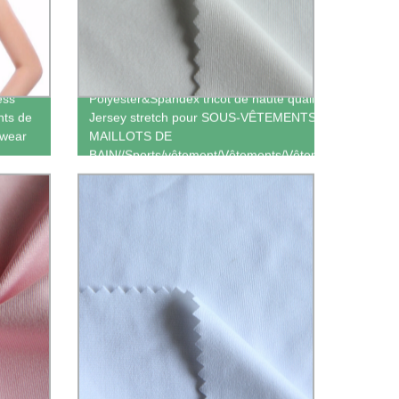
ess
Polyester&Spandex tricot de haute qualité
nts de
Jersey stretch pour SOUS-VÊTEMENTS
 wear
MAILLOTS DE
BAIN//Sports/vêtement/Vêtements/Vêtements