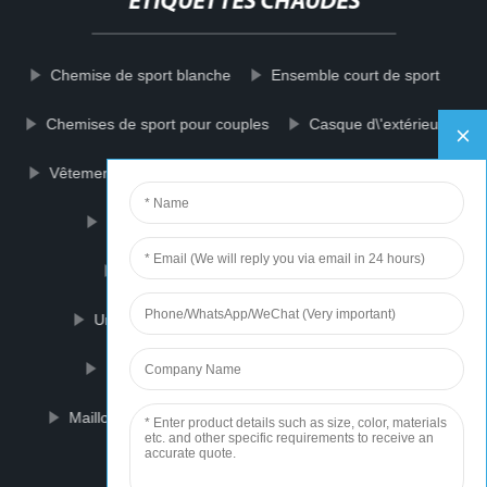
ÉTIQUETTES CHAUDES
Chemise de sport blanche
Ensemble court de sport
Chemises de sport pour couples
Casque d\'extérieur
Vêtements de sport personnalisés
Visière anti-buée
Visière coupe-vent
Visière de moto
Ensembles d\'uniformes de football
Uniforme de basket-ball
Short de sport
Débardeur Gym
Uniforme de rugby
Maillot de foot pour enfants
Leggings de sport
Vêtements de rugby