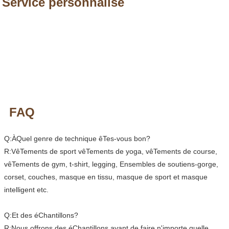
Service personnalisé
FAQ
Q:ÀQuel genre de technique êTes-vous bon?
R:VêTements de sport vêTements de yoga, vêTements de course,
vêTements de gym, t-shirt, legging, Ensembles de soutiens-gorge,
corset, couches, masque en tissu, masque de sport et masque
intelligent etc.
Q:Et des éChantillons?
R:Nous offrons des éChantillons avant de faire n'importe quelle