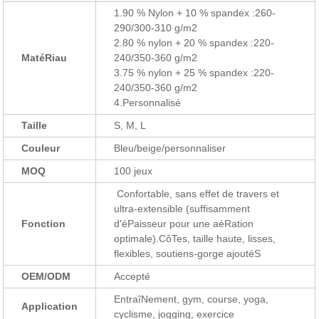
1.90 % Nylon + 10 % spandex :260-
290/300-310 g/m2
2.80 % nylon + 20 % spandex :220-
MatéRiau
240/350-360 g/m2
3.75 % nylon + 25 % spandex :220-
240/350-360 g/m2
4.Personnalisé
Taille
S, M, L
Couleur
Bleu/beige/personnaliser
MOQ
100 jeux
Confortable, sans effet de travers et
ultra-extensible (suffisamment
Fonction
d'éPaisseur pour une aéRation
optimale).CôTes, taille haute, lisses,
flexibles, soutiens-gorge ajoutéS
OEM/ODM
Accepté
EntraîNement, gym, course, yoga,
Application
cyclisme, jogging, exercice