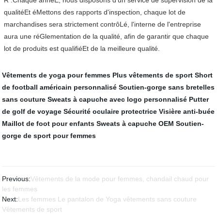
R :Chaque annéE, nous disposons d'un service de supervision de la
qualitéEt éMettons des rapports d'inspection, chaque lot de
marchandises sera strictement contrôLé, l'interne de l'entreprise
aura une réGlementation de la qualité, afin de garantir que chaque
lot de produits est qualifiéEt de la meilleure qualité.
Vêtements de yoga pour femmes
Plus vêtements de sport
Short
de football américain personnalisé
Soutien-gorge sans bretelles
sans couture
Sweats à capuche avec logo personnalisé
Putter
de golf de voyage
Sécurité oculaire protectrice
Visière anti-buée
Maillot de foot pour enfants
Sweats à capuche OEM
Soutien-
gorge de sport pour femmes
Previous:
Vêtements de la mode pour femmes, chandail chaud pour
les femmes
Next:
Les femmes Le pantalon de Yoga vêtements sans couture
Vêtements de sport