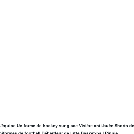
\'équipe
Uniforme de hockey sur glace
Visière anti-buée
Shorts d
iformes de football
Débardeur de lutte
Basket-ball Pinnie