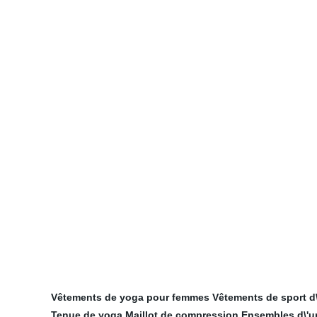
Vêtements de yoga pour femmes
Vêtements de sport d
Tenue de yoga
Maillot de compression
Ensembles d\'un