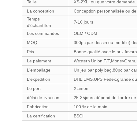
Taille
XS-2XL, ou que votre demande.
La conception
Conception personnalisée ou de 
Temps
7-10 jours
d'échantillon
Les commandes
OEM / ODM
MOQ
300pc par dessin ou modèle( des
Prix
Bonne qualité avec le prix favora
Le paiement
Western Union,T/T,MoneyGram,
L'emballage
Un jeu par poly bag,80pc par ca
L'expédition
DHL,EMS,UPS,Fedex,grande quan
Le port
Xiamen
délai de livraison
25-35jours dépend de l'ordre de 
Fabrication
100 % de la main.
La certification
BSCI