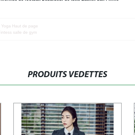
a Yoga Haut de page
ntess salle de gym
PRODUITS VEDETTES