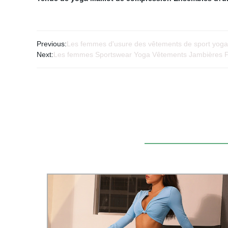
Previous:
Les femmes d'usure des vêtements de sport yog
Next:
Les femmes Sportswear Yoga Vêtements Jambières Fi