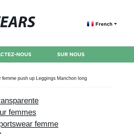
WEARS
French
CTEZ-NOUS
SUR NOUS
ear femme push up Leggings Manchon long
ransparente
our femmes
 Sportswear femme