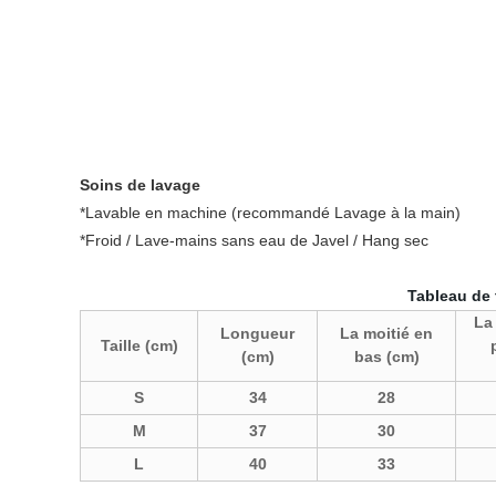
Soins de lavage
*Lavable en machine (recommandé Lavage à la main)
*Froid / Lave-mains sans eau de Javel / Hang sec
Tableau de taille sup
La
Longueur
La moitié en
Taille (cm)
(cm)
bas (cm)
S
34
28
M
37
30
L
40
33