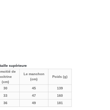
érieure
 moitié de
Le manchon
poitrine
Poids (g)
(cm)
(cm)
30
45
139
33
47
160
36
49
181