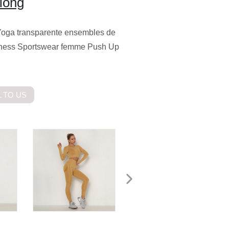
long
 Yoga transparente ensembles de
itness Sportswear femme Push Up
 TO US