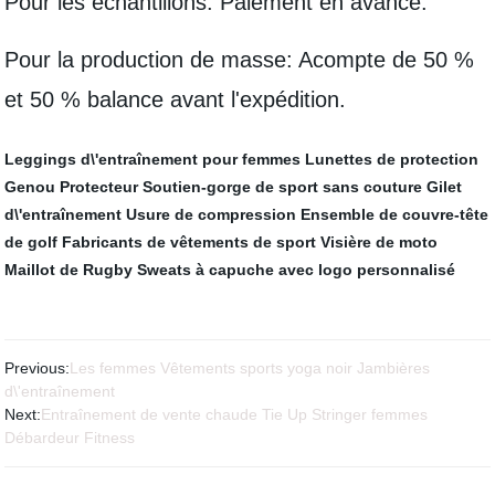
Pour les échantillons: Paiement en avance.
Pour la production de masse: Acompte de 50 %
et 50 % balance avant l'expédition.
Leggings d\'entraînement pour femmes
Lunettes de protection
Genou Protecteur
Soutien-gorge de sport sans couture
Gilet
d\'entraînement
Usure de compression
Ensemble de couvre-tête
de golf
Fabricants de vêtements de sport
Visière de moto
Maillot de Rugby
Sweats à capuche avec logo personnalisé
Previous:
Les femmes Vêtements sports yoga noir Jambières
d\'entraînement
Next:
Entraînement de vente chaude Tie Up Stringer femmes
Débardeur Fitness