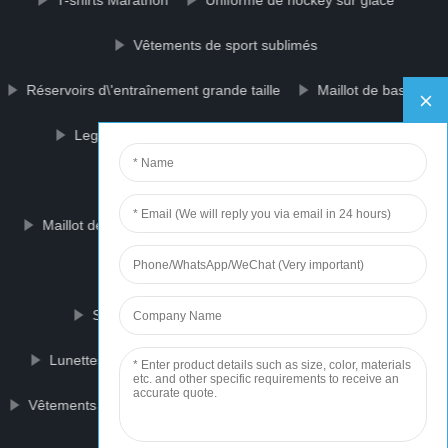
T-shirts Marathon
Uniforme de hockey sur glace
Vêtements de sport sublimés
Réservoirs d\'entraînement grande taille
Maillot de basket
Leggings de sport
Uniforme de basket-ball
Vêtements de hockey sur glace
Maillot de foot personnalisé
Chemises de basket-ball
Basket-ball Pinnie
Sweats à capuche avec logo personnalisé
Lunettes de protection de sécurité
Visière de moto
Vêtements d\'entraînement pour femmes
Shorts de sport