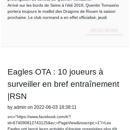
Arrivé sur les bords de Seine à l’été 2019, Quentin Tomasino
portera toujours le maillot des Dragons de Rouen la saison
prochaine. Le club normand a en effet officialisé, jeudi
READ MORE
Eagles OTA : 10 joueurs à
surveiller en bref entraînement
|RSN
by admin on 2022-06-03 18:38:11
src="https://www.facebook.com/tr?
id=674090812743125&ev;=PageView&noscript;=1"/>Les
Eagles ont lancé leurs activités d'équipe organisées plus tôt