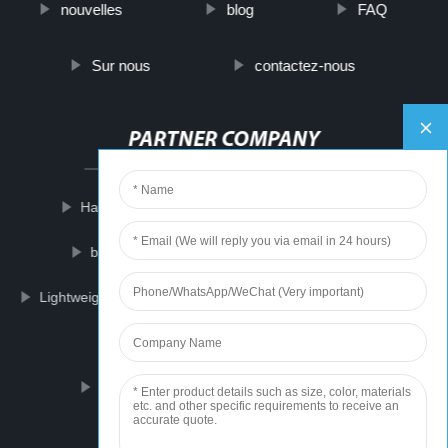
nouvelles
blog
FAQ
Sur nous
contactez-nous
PARTNER COMPANY
Набор инструментов для ремонта проколов
black wine bottles
industry equipment
Lightweight Folding Table
Electric Powered 4 Wheeler
Tab Teardrop Trailer
Diode Laser 808 Hair Removal Machine
Fiberglass Insulation Ceiling