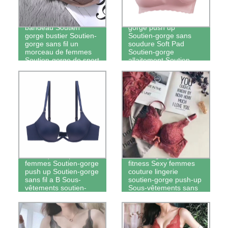
Le yoga Soutien-gorge
Mode de soutien-
bandeau Soutien
gorge push up
gorge bustier Soutien-
Soutien-gorge sans
gorge sans fil un
soudure Soft Pad
morceau de femmes
Soutien-gorge
Soutien-gorge de sport
allaitement Soutien-
transparente
gorge de la maternité
Soutien-gorge de
haute qualité pour les
Soutien-gorge de
femmes Soutien-gorge
fitness Sexy femmes
push up Soutien-gorge
couture lingerie
sans fil a B Sous-
soutien-gorge push-up
vêtements soutien-
Sous-vêtements sans
gorge Sexy femmes de
fil pour filles
la Coupe du bras