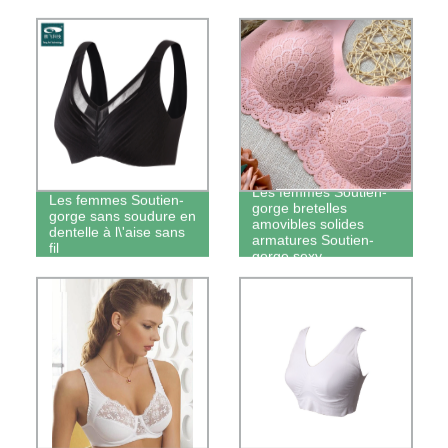
femmes
Les femmes Soutien-
Les femmes Soutien-
gorge bretelles
gorge sans soudure en
amovibles solides
dentelle à l\'aise sans
armatures Soutien-
fil
gorge sexy
Bras OEM pour les
femmes Soutien-gorge
Soutien-gorge blanc
transparente sans