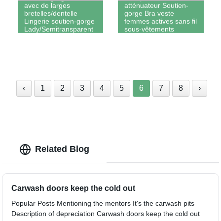
avec de larges
atténuateur Soutien-
bretelles/dentelle
gorge Bra veste
Lingerie soutien-gorge
femmes actives sans fil
Lady/Semitransparent
sous-vêtements
sexy (31012)
soutien-gorge grande
taille Bralette Haut de
page
‹
1
2
3
4
5
6
7
8
›
Related Blog
Carwash doors keep the cold out
Popular Posts Mentioning the mentors It's the carwash pits
Description of depreciation Carwash doors keep the cold out