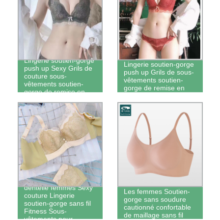
Les femmes de la
Sexy femmes Couture
Lingerie soutien-gorge
Lingerie soutien-gorge
push up Sexy Grils de
push up Grils de sous-
couture sous-
vêtements soutien-
vêtements soutien-
gorge de remise en
gorge de remise en
forme sans fil
forme sans fil
Soutien-gorge mode
dentelle femmes Sexy
Les femmes Soutien-
couture Lingerie
gorge sans soudure
soutien-gorge sans fil
cautionné confortable
Fitness Sous-
de maillage sans fil
vêtements pour