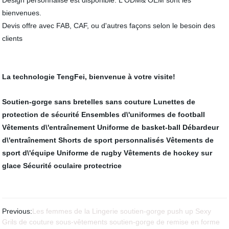
Design personnalisé est disponible. L'ODM& OEM sont les
bienvenues.
Devis offre avec FAB, CAF, ou d'autres façons selon le besoin des
clients
La technologie TengFei, bienvenue à votre visite!
Soutien-gorge sans bretelles sans couture
Lunettes de
protection de sécurité
Ensembles d\'uniformes de football
Vêtements d\'entraînement
Uniforme de basket-ball
Débardeur
d\'entraînement
Shorts de sport personnalisés
Vêtements de
sport d\'équipe
Uniforme de rugby
Vêtements de hockey sur
glace
Sécurité oculaire protectrice
Previous:
Les femmes de la Lingerie soutien-gorge push up Sexy
Grils de couture sous-vêtements soutien-gorge de remise en forme