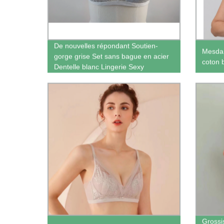
De nouvelles répondant Soutien-
Mesdam
gorge grise Set sans bague en acier
coton 
Dentelle blanc Lingerie Sexy
Grossi