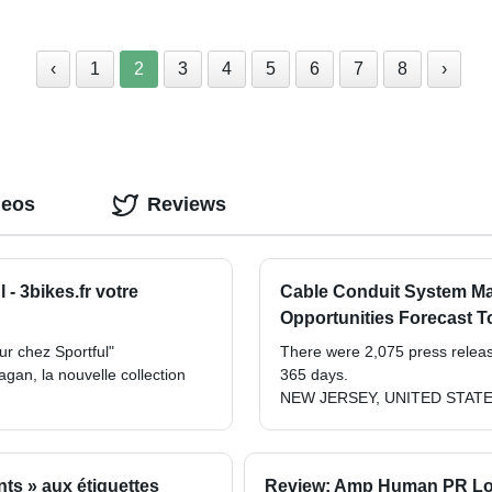
‹
1
2
3
4
5
6
7
8
›
deos
Reviews
 - 3bikes.fr votre
Cable Conduit System Mar
Opportunities Forecast To
ur chez Sportful"
There were 2,075 press release
agan, la nouvelle collection
365 days.
NEW JERSEY, UNITED STATES, 
nts » aux étiquettes
Review: Amp Human PR Lot