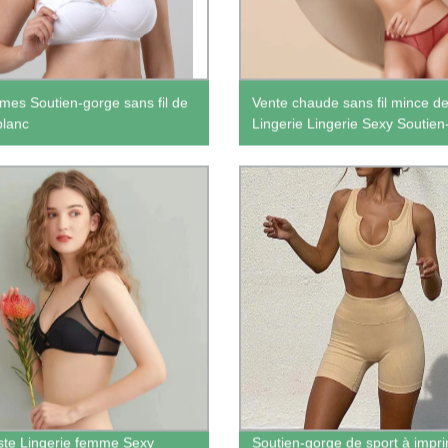
es Soutien-gorge sans fil de
Vente chaude sans fil mince de
blanc
Lingerie Lingerie Sexy Soutien
ste Lingerie femme Sexy
Soutien-gorge de sport à impr