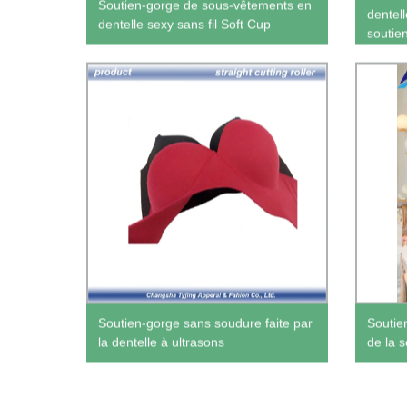
Soutien-gorge de sous-vêtements en
dentel
dentelle sexy sans fil Soft Cup
soutie
Soutien-gorge sans soudure faite par
Soutie
la dentelle à ultrasons
de la s