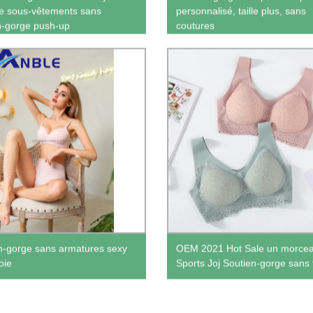
le sous-vêtements sans
personnalisé, taille plus, sans
n-gorge push-up
coutures
n-gorge sans armatures sexy
OEM 2021 Hot Sale un morce
oie
Sports Joj Soutien-gorge sans f