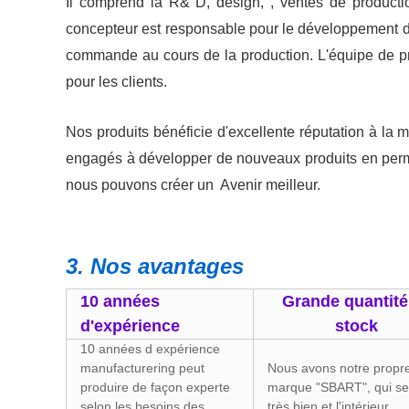
Il comprend la R& D, design, , ventes de productio
concepteur est responsable pour le développement de 
commande au cours de la production. L'équipe de prof
pour les clients.
Nos produits bénéficie d'excellente réputation à la 
engagés à développer de nouveaux produits en perm
nous pouvons créer un Avenir meilleur.
3. Nos avantages
10 années
Grande quantité
d'expérience
stock
10 années d expérience
manufacturering peut
Nous avons notre propr
produire de façon experte
marque "SBART", qui se
selon les besoins des
très bien et l'intérieur