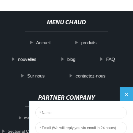
MENU CHAUD
Accueil
produits
nouvelles
blog
FAQ
Sur nous
contactez-nous
PARTNER COMPANY
medical x ray dry film
extruding machine
Sectional Couch Covers
Automatic Mosaic Stone Machine