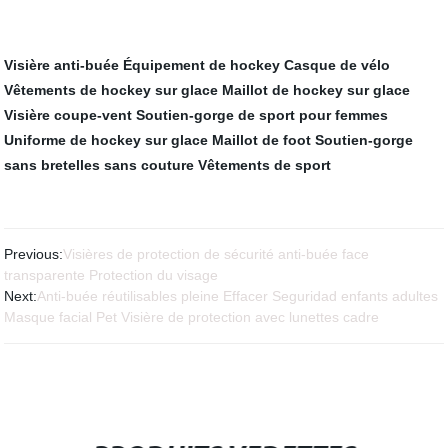
Visière anti-buée
Équipement de hockey
Casque de vélo
Vêtements de hockey sur glace
Maillot de hockey sur glace
Visière coupe-vent
Soutien-gorge de sport pour femmes
Uniforme de hockey sur glace
Maillot de foot
Soutien-gorge
sans bretelles sans couture
Vêtements de sport
Previous:
Visières de protection de sécurité anti-buée face
transparente Protection du visage
Next:
Anti-buée réutilisables pleine Effacer Seguridad enfants adultes
Masque facial Pet Visière de protection avec lunettes cadre