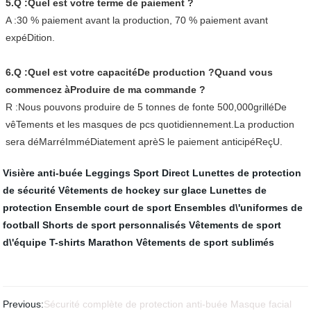
5.Q :Quel est votre terme de paiement ?
A :30 % paiement avant la production, 70 % paiement avant
expéDition.
6.Q :Quel est votre capacitéDe production ?Quand vous
commencez àProduire de ma commande ?
R :Nous pouvons produire de 5 tonnes de fonte 500,000grilléDe
vêTements et les masques de pcs quotidiennement.La production
sera déMarréImméDiatement aprèS le paiement anticipéReçU.
Visière anti-buée
Leggings Sport Direct
Lunettes de protection
de sécurité
Vêtements de hockey sur glace
Lunettes de
protection
Ensemble court de sport
Ensembles d\'uniformes de
football
Shorts de sport personnalisés
Vêtements de sport
d\'équipe
T-shirts Marathon
Vêtements de sport sublimés
Previous:
Sécurité complète de protection anti-buée Masque facial