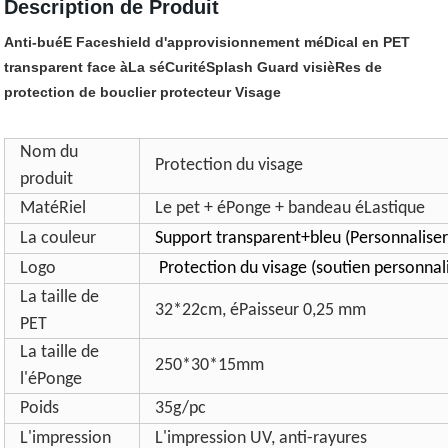
Description de Produit
Anti-buéE Faceshield d'approvisionnement méDical en PET
transparent face àLa séCuritéSplash Guard visièRes de
protection de bouclier protecteur Visage
Nom du
Protection du visage
produit
MatéRiel
Le pet + éPonge + bandeau éLastique
La couleur
Support transparent+bleu (Personnaliser
Logo
Protection du visage (soutien personnal
La taille de
32*22cm, éPaisseur 0,25 mm
PET
La taille de
250*30*15mm
l'éPonge
Poids
35g/pc
L'impression
L'impression UV, anti-rayures