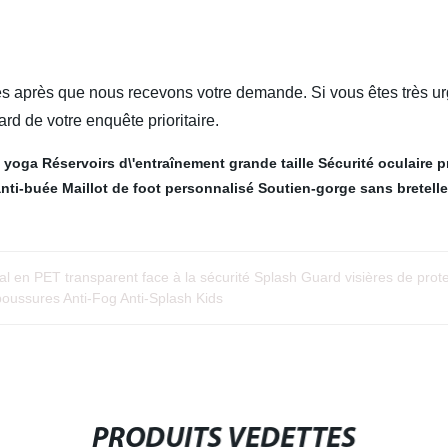
s après que nous recevons votre demande. Si vous êtes très urg
ard de votre enquête prioritaire.
 yoga
Réservoirs d\'entraînement grande taille
Sécurité oculaire p
anti-buée
Maillot de foot personnalisé
Soutien-gorge sans bretell
 en PET transparent face à la sécurité Splash Guard visières de prote
aboussures Anti-Fog Anti-Splash Kids
PRODUITS VEDETTES