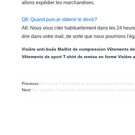
allons expédier les marchandises.
Q6: Quand puis-je obtenir le devis?
A6: Nous vous citer habituellement dans les 24 heure
dire dans votre mail, de sorte que nous pourrions l'ég
Visière anti-buée
Maillot de compression
Vêtements de
Vêtements de sport
T-shirt de remise en forme
Visière 
Previous:
Anti-buée Faceshield d\'approvisionnement médical
Next:
De multiples Visière de protection protection anti-écl