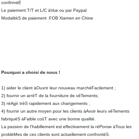
confirméE
Le paiement:T/T et L/C àVue ou par Paypal
ModalitéS de paiement :FOB Xiamen en Chine
Pourquoi a choisi de nous !
1) aider le client àOuvrir leur nouveau marchéFacilement ;
2) fournir un arrêT de la fourniture de vêTements;
3) réAgir trèS rapidement aux changements ;
4) fournir un autre moyen pour les clients àAvoir leurs vêTements
fabriquéS àFaible coûT avec une bonne qualité.
La passion de l'habillement est effectivement la réPonse àTous les
problèMes de ces clients sont actuellement confrontéS.