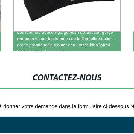
Les femmes Soutien-gorge push up Soutien-gorge
rembourré pour les femmes de la Dentelle Soutien-
gorge grande taille ajouter deux tasse Non-Wired
Soutien-gorge Soutien-gorge
CONTACTEZ-NOUS
as à donner votre demande dans le formulaire ci-dessous