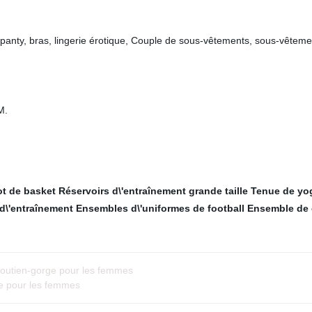
y, bras, lingerie érotique, Couple de sous-vêtements, sous-vêtemen
M.
ot de basket
Réservoirs d\'entraînement grande taille
Tenue de yo
 d\'entraînement
Ensembles d\'uniformes de football
Ensemble de c
outien-gorge pour les femmes
e pour les femmes