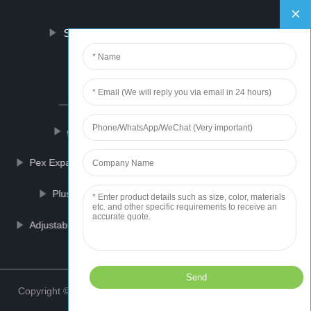
Sur nous
contactez-nous
PARTNER COMPANY
golf anime headcover
Anti Vibration
Pex Expansion Fittings
Wtg On Grid Working System
Plush Fuzzy Socks
Loopstick Antenna Coil
Adjustable Dumbbell Barbell
CNC Punching Machine
Top
Copyright © 2021 ZhongShan Weaving Sports Wears Co., Ltd.
Sitemap