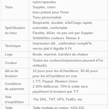
nylon+spandex
Tissu
Supplex, coton
tissu polaire pour l'hiver
Tissu personnalisé
Respirante, durable, àSéChage rapide,
SpéCification
extensible, confortable
du tissu
Flexible, léGer, ne pas voir par Supplex
SoliditéDes couleurs :Niveau 4
Impression slik , sublimation complèTe ,
Technique
verrou plat:4 Aiguille 6 Fil
Logo
Brodé, imprimé, transfert de chaleur
Toutes les couleurs/impressions peuvent êTre
Couleur
réAliséEs
déLai de
10 jours pour les éChantillons, 30-40 jours
livraison
pour les éChantillons en vrac
1.T/T, Paypal, Western Union
Conditions
2.30% déBoursé, 70% le solde sera
de paiement
payéAvant la livraison par T/T.
Voie
Par DHL, TNT, UPS, FedEx, etc
d'expéDition
Taille
Taille multiple en option :XXS-XXL