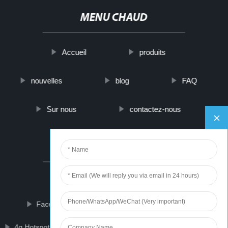
MENU CHAUD
Accueil
produits
nouvelles
blog
FAQ
Sur nous
contactez-nous
PARTNER COMPANY
Shell And Tube Heat Exchanger
Face Medical Mask Machine
Hook Machine
4g Hotspot With Ethernet Port
Manicure Table Hand Rest