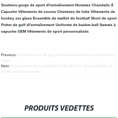
Soutiens-gorge de sport d\'entraînement
Hommes Chandails À
Capuche
Vêtements de course
Chemises de lutte
Vêtements de
hockey sur glace
Ensemble de maillot de football
Short de sport
Putter de golf d\'entraînement
Uniforme de basket-ball
Sweats à
capuche OEM
Vêtements de sport personnalisés
Previous:
La Chine usine de gaz d\'entraînement Driect adulte Racing
Sport
Next:
Entraînement de musculation Salle de Gym Sports maillots de
corps pour les homme s
PRODUITS VEDETTES