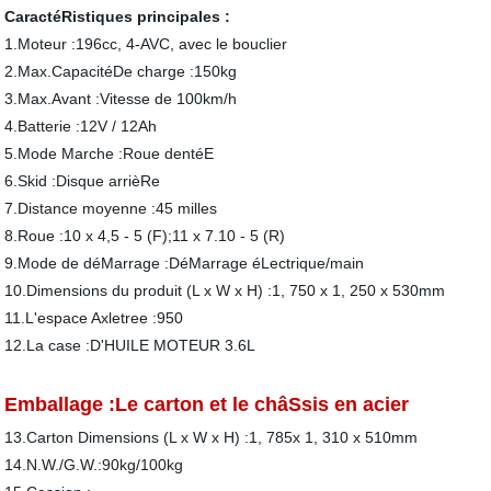
CaractéRistiques principales :
1.Moteur :196cc, 4-AVC, avec le bouclier
2.Max.CapacitéDe charge :150kg
3.Max.Avant :Vitesse de 100km/h
4.Batterie :12V / 12Ah
5.Mode Marche :Roue dentéE
6.Skid :Disque arrièRe
7.Distance moyenne :45 milles
8.Roue :10 x 4,5 - 5 (F);11 x 7.10 - 5 (R)
9.Mode de déMarrage :DéMarrage éLectrique/main
10.Dimensions du produit (L x W x H) :1, 750 x 1, 250 x 530mm
11.L'espace Axletree :950
12.La case :D'HUILE MOTEUR 3.6L
Emballage :Le carton et le châSsis en acier
13.Carton Dimensions (L x W x H) :1, 785x 1, 310 x 510mm
14.N.W./G.W.:90kg/100kg