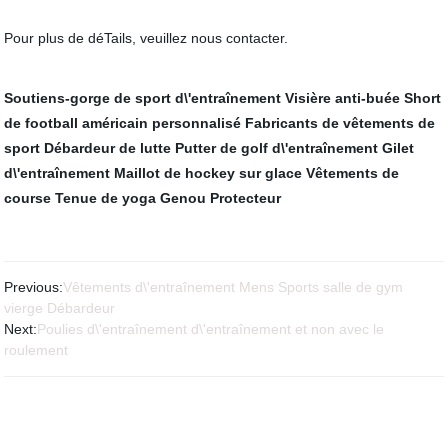
Pour plus de déTails, veuillez
nous contacter
.
Soutiens-gorge de sport d\'entraînement
Visière anti-buée
Short
de football américain personnalisé
Fabricants de vêtements de
sport
Débardeur de lutte
Putter de golf d\'entraînement
Gilet
d\'entraînement
Maillot de hockey sur glace
Vêtements de
course
Tenue de yoga
Genou Protecteur
Previous:
Vêtements d\'entraînement Mens Sports salle de gym
vierge Débardeur
Next:
Poulies d\'entraînement d\'entraînement et non avec le
roulement