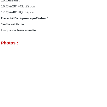
15.Cession :
16.Qté/20' FCL :22pcs
17.Qté/40' HQ :57pcs
CaractéRistiques spéCiales :
SièGe réGlable
Disque de frein arrièRe
Photos :