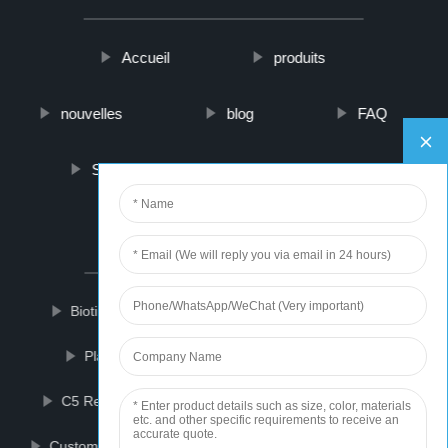
Accueil
produits
nouvelles
blog
FAQ
Sur nous
contactez-nous
PARTNER COMPANY
Biotin
Dust Concentration Sensor Coal Mine
Plastic Ccontainer
Ceramic Storage Jar
C5 Resin Factory
Double Wall Heat Exchanger
Custom Made High Heel Boots
Retro Vacuum Cup