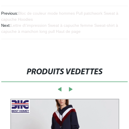
Previous:
Bloc de couleur mode hommes Pull patchwork Sweat à
capuche Hoodies
Next:
Lettre d\'impression Sweat à capuche femme Sweat-shirt à
capuche à manchon long pull Haut de page
PRODUITS VEDETTES