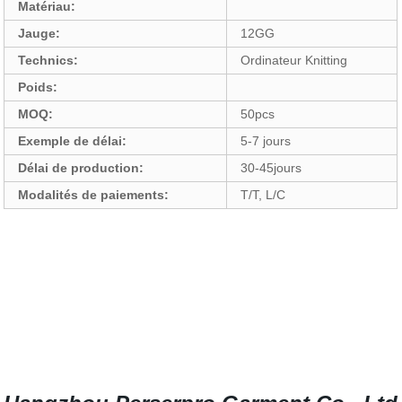
Matériau:
Jauge:
12GG
Technics:
Ordinateur Knitting
Poids:
MOQ:
50pcs
Exemple de délai:
5-7 jours
Délai de production:
30-45jours
Modalités de paiements:
T/T, L/C