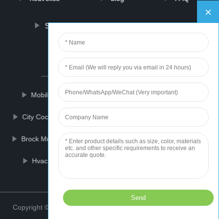
Sur nous
contactez-nous
PARTNER COMPANY
Mobile Dog Pregnancy Scanning
I Beam Lifter
City Coco Electric Bike
Convenient Rice Bag Handle
Brock Multicooker
Metal Deck Roll Forming Machine
Hvac Solutions
ODM Optical Digital Audio Out
Top
Copyright © 2021 ZhongShan Weaving Sports Wears Co., Ltd.
Sitemap