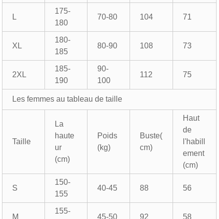
175-
L
70-80
104
71
180
180-
XL
80-90
108
73
185
185-
90-
2XL
112
75
190
100
Les femmes au tableau de taille
Haut
La
de
haute
Poids
Buste(
Taille
l'habill
ur
(kg)
cm)
ement
(cm)
(cm)
150-
S
40-45
88
56
155
155-
M
45-50
92
58