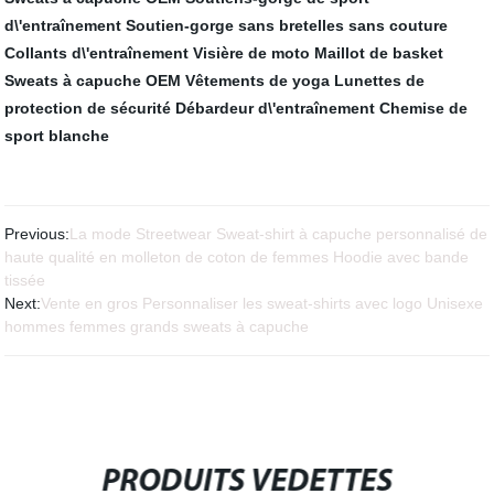
d\'entraînement
Soutien-gorge sans bretelles sans couture
Collants d\'entraînement
Visière de moto
Maillot de basket
Sweats à capuche OEM
Vêtements de yoga
Lunettes de
protection de sécurité
Débardeur d\'entraînement
Chemise de
sport blanche
Previous:
La mode Streetwear Sweat-shirt à capuche personnalisé de
haute qualité en molleton de coton de femmes Hoodie avec bande
tissée
Next:
Vente en gros Personnaliser les sweat-shirts avec logo Unisexe
hommes femmes grands sweats à capuche
PRODUITS VEDETTES