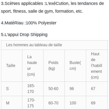
3.ScèNes applicables :L'exéCution, les tendances de
sport, fitness, salle de gym, formation, etc.
4.MatéRiau :100% Polyester
5.L'appui Drop Shipping
Les hommes au tableau de taille
Haut
La
de
haute
Poids
Buste(
Taille
l'habill
ur
(kg)
cm)
ement
(cm)
(cm)
165-
S
50-60
96
67
170
170-
M
60-70
100
69
175