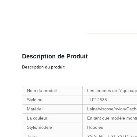
Description de Produit
Description du produit
Nom du produit
Les femmes de l'équipage
Style no
LF12535
Matériel
Laine/viscose/nylon/Cac
La couleur
En tant que modèle montr
Style/modèle
Hoodies
Taille
XS S M L XL XXLOr com