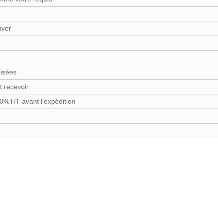
iver
lisées
t recevoir
%T/T avant l'expédition