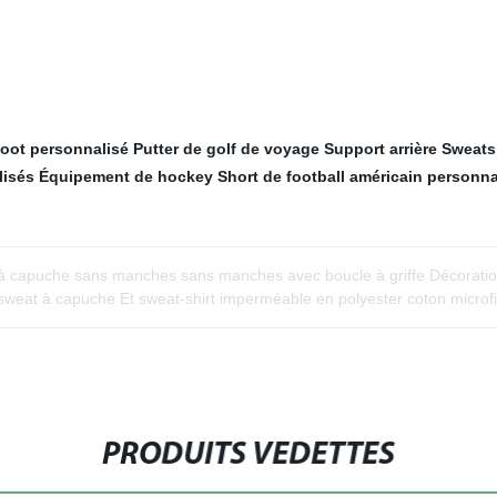
foot personnalisé
Putter de golf de voyage
Support arrière
Sweats
lisés
Équipement de hockey
Short de football américain personna
à capuche sans manches sans manches avec boucle à griffe Décorati
sweat à capuche Et sweat-shirt imperméable en polyester coton microf
PRODUITS VEDETTES