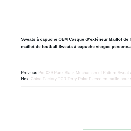
Sweats à capuche OEM
Casque d\'extérieur
Maillot de 
maillot de football
Sweats à capuche vierges personna
Previous:
Pm-039 Punk Black Mechanism of Pattern Sweat 
Next:
China Factory TCR Terry Polar Fleece en maille pour 