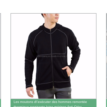
Les moutons d\'exécuter des hommes remontée
thermique respirante laine mérinos Anti-Odor