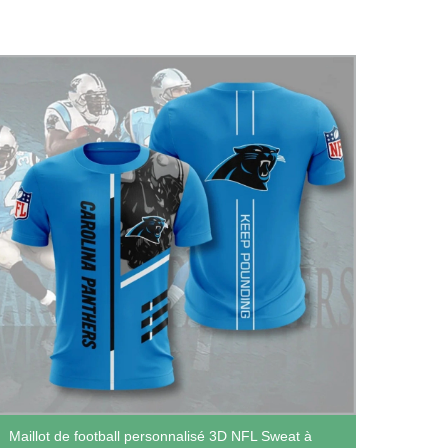
Sweat
Maillot de football personnalisé 3D NFL Sweat à
Comme