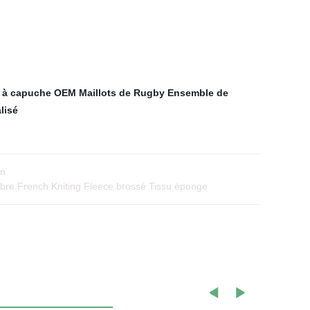
 à capuche OEM
Maillots de Rugby
Ensemble de
lisé
on
ibre French Kniting Fleece brossé Tissu éponge