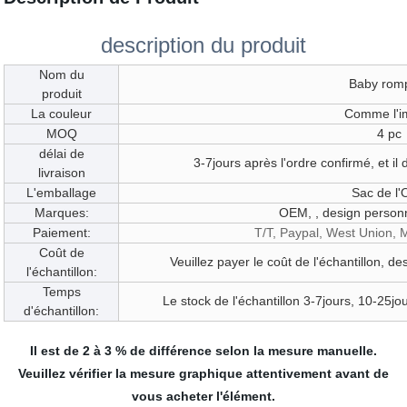
description du produit
Nom du
Baby rom
produit
La couleur
Comme l'
MOQ
4 pc
délai de
3-7jours après l'ordre confirmé, et il
livraison
L'emballage
Sac de l
Marques:
OEM, , design personn
Paiement:
T/T, Paypal, West Union,
Coût de
Veuillez payer le coût de l'échantillon, de
l'échantillon:
Temps
Le stock de l'échantillon 3-7jours, 10-25
d'échantillon:
Il est de 2 à 3 % de différence selon la mesure manuelle.
Veuillez vérifier la mesure graphique attentivement avant de
vous acheter l'élément.