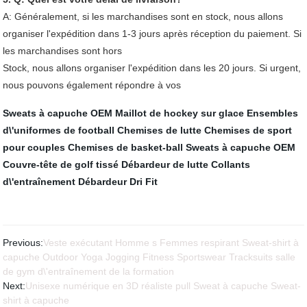
A: Généralement, si les marchandises sont en stock, nous allons
organiser l'expédition dans 1-3 jours après réception du paiement. Si
les marchandises sont hors
Stock, nous allons organiser l'expédition dans les 20 jours. Si urgent,
nous pouvons également répondre à vos
Sweats à capuche OEM
Maillot de hockey sur glace
Ensembles
d\'uniformes de football
Chemises de lutte
Chemises de sport
pour couples
Chemises de basket-ball
Sweats à capuche OEM
Couvre-tête de golf tissé
Débardeur de lutte
Collants
d\'entraînement
Débardeur Dri Fit
Previous:
Veste exécutant Homme s Femmes respirant Sweat-shirt à
capuche Outdoor Yoga Jogging Fitness Sportswear Tracksuits salle
de gym d\'entraînement de la formation
Next:
Unisexe numérique en 3D réaliste pull Sweat à capuche Sweat-
shirt à capuche