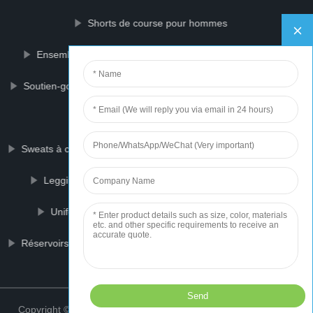
Shorts de course pour hommes
Ensemble de maillot de football
Pantalon de sport
Soutien-gorge de sport pour femmes
Genou Protecteur
Vêtements de rugby
Sweats à capuche vierges personnalisés
Support arrière
Leggings de sport courts
T-shirts de sport cool
Uniforme de basket-ball
Visière coupe-vent
Réservoirs d\'entraînement grande taille
Visière de moto
Top
Copyright © 2021 ZhongShan Weaving Sports Wears Co., Ltd.