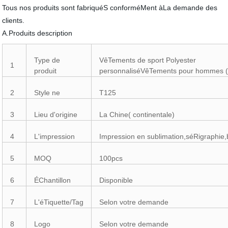
Tous nos produits sont fabriquéS conforméMent àLa demande des
clients.
A.Produits description
Type de
VêTements de sport Polyester
1
produit
personnaliséVêTements pour hommes 
2
Style ne
T125
3
Lieu d'origine
La Chine( continentale)
4
L'impression
Impression en sublimation,séRigraphie,
5
MOQ
100pcs
6
ÉChantillon
Disponible
7
L'éTiquette/Tag
Selon votre demande
8
Logo
Selon votre demande