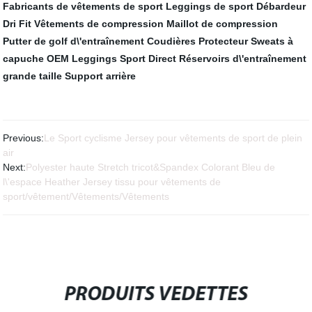
Fabricants de vêtements de sport
Leggings de sport
Débardeur
Dri Fit
Vêtements de compression
Maillot de compression
Putter de golf d\'entraînement
Coudières Protecteur
Sweats à
capuche OEM
Leggings Sport Direct
Réservoirs d\'entraînement
grande taille
Support arrière
Previous:
Le Sport cyclisme Jersey pour vêtements de sport de plein
air
Next:
Polyester haute Stretch tricot&Spandex Colorant Bleu de
l\'espace Heather Jersey tissu pour vêtements de
sport/vêtement/Vêtements/Vêtements
PRODUITS VEDETTES