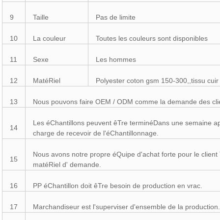
9
Taille
Pas de limite
10
La couleur
Toutes les couleurs sont disponibles
11
Sexe
Les hommes
12
MatéRiel
Polyester coton gsm 150-300,,tissu cuir
13
Nous pouvons faire OEM / ODM comme la demande des cli
Les éChantillons peuvent êTre terminéDans une semaine ap
14
charge de recevoir de l'éChantillonnage.
Nous avons notre propre éQuipe d'achat forte pour le client 
15
matéRiel d' demande.
16
PP éChantillon doit êTre besoin de production en vrac.
17
Marchandiseur est l'superviser d'ensemble de la production