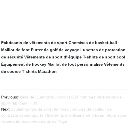
Fabricants de vêtements de sport
Chemises de basket-ball
Maillot de foot
Putter de golf de voyage
Lunettes de protection
de sécurité
Vêtements de sport d\'équipe
T-shirts de sport cool
Équipement de hockey
Maillot de foot personnalisé
Vêtements
de course
T-shirts Marathon
Previous:
Usine de Guangzhou coton OEM hommes Vêtements de
sport fabricant (T98)
Next:
Soutien-gorge de sport femmes coutures de couleur de
contraste Cross-Sports Vêtements d\'entraînement beau retour sous-
vêtements Sous-vêtements de Yoga