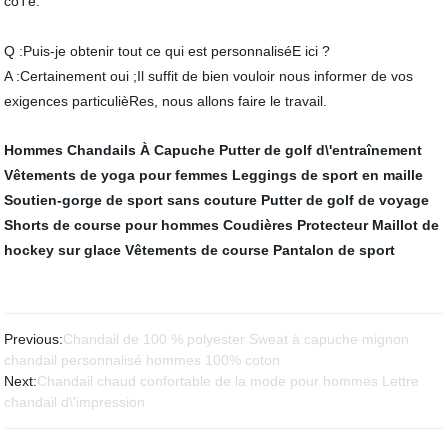
côTé.
Q :Puis-je obtenir tout ce qui est personnaliséE ici ?
A :Certainement oui ;Il suffit de bien vouloir nous informer de vos
exigences particulièRes, nous allons faire le travail.
Hommes Chandails À Capuche
Putter de golf d\'entraînement
Vêtements de yoga pour femmes
Leggings de sport en maille
Soutien-gorge de sport sans couture
Putter de golf de voyage
Shorts de course pour hommes
Coudières Protecteur
Maillot de
hockey sur glace
Vêtements de course
Pantalon de sport
Previous:
Chandail de 100 % polyester Sweat à capuche mignon
chandail personnalisé hommes 100% coton
Next:
Chandail chaud confortable de la mode pour hommes Lettre
chandail d\'impression