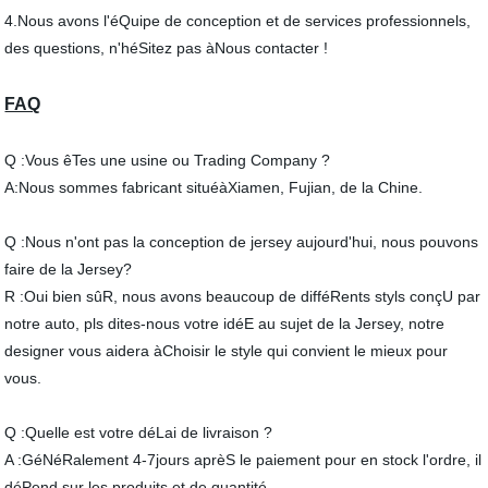
4.Nous avons l'éQuipe de conception et de services professionnels,
des questions, n'héSitez pas àNous contacter !
FAQ
Q :Vous êTes une usine ou Trading Company ?
A:Nous sommes fabricant situéàXiamen, Fujian, de la Chine.
Q :Nous n'ont pas la conception de jersey aujourd'hui, nous pouvons
faire de la Jersey?
R :Oui bien sûR, nous avons beaucoup de difféRents styls conçU par
notre auto, pls dites-nous votre idéE au sujet de la Jersey, notre
designer vous aidera àChoisir le style qui convient le mieux pour
vous.
Q :Quelle est votre déLai de livraison ?
A :GéNéRalement 4-7jours aprèS le paiement pour en stock l'ordre, il
déPend sur les produits et de quantité.