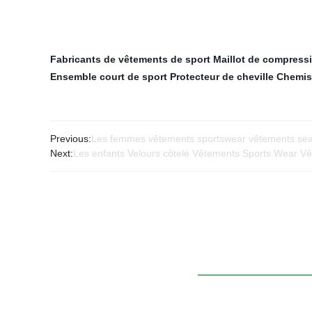
Fabricants de vêtements de sport
Maillot de compress
Ensemble court de sport
Protecteur de cheville
Chemis
Previous:
Les femmes vêtements sportswear vêtements seam
Next:
Les enfants Velours côtelé Vêtements Sports Wear V