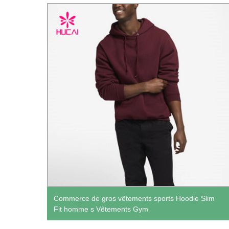
ear
Commerce de gros vêtements sports Hoodie Slim
Fit homme s Vêtements Gym