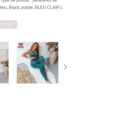
it Type de produit Jambières de
 Bleu, Black, purple, BLEU CLAIR L
 TO US