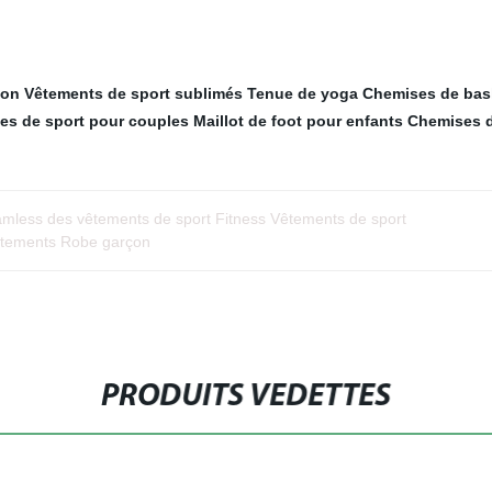
ion
Vêtements de sport sublimés
Tenue de yoga
Chemises de bask
es de sport pour couples
Maillot de foot pour enfants
Chemises d
less des vêtements de sport Fitness Vêtements de sport
êtements Robe garçon
PRODUITS VEDETTES