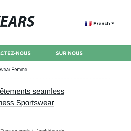
WEARS
French
CTEZ-NOUS
SUR NOUS
rtswear Femme
vêtements seamless
tness Sportswear