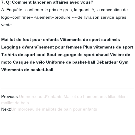
7. Q: Comment lancer en affaires avec vous?
A: Enquête--confirmer le prix de gros, la quantité, la conception de
logo--confirmer--Paiement--produire ----de livraison service après
vente.
Maillot de foot pour enfants
Vêtements de sport sublimés
Leggings d\'entraînement pour femmes
Plus vêtements de sport
T-shirts de sport cool
Soutien-gorge de sport chaud
Visière de
moto
Casque de vélo
Uniforme de basket-ball
Débardeur Gym
Vêtements de basket-ball
Previous:
Un morceau d\'enfants Maillot de bain enfants filles Bikini
maillot de bain
Next:
Un morceau de maillots de bain pour enfants