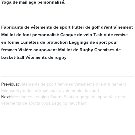
Yoga de maillage personnalisé
.
Fabricants de vêtements de sport
Putter de golf d\'entraînement
Maillot de foot personnalisé
Casque de vélo
T-shirt de remise
en forme
Lunettes de protection
Leggings de sport pour
femmes
Visière coupe-vent
Maillot de Rugby
Chemises de
basket-ball
Vêtements de rugby
Previous:
Vêtements de sport femmes Vêtements d\'entraînement
Fitness Gym définit 2 pièces de vêtements de sport
Next:
Mesdames Legging Sports Soutien-gorge de sport Vest des
vêtements de sports yoga Legging haut haut