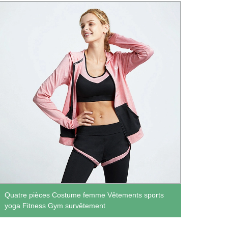
Souti
Quatre pièces Costume femme Vêtements sports
séanc
yoga Fitness Gym survêtement
Dryin
vêtem