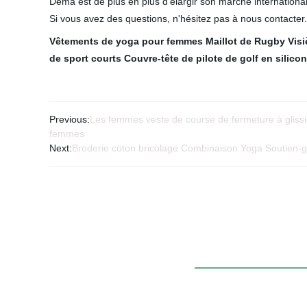
Dema est de plus en plus d'élargir son marché international 
Si vous avez des questions, n'hésitez pas à nous contacter.
Vêtements de yoga pour femmes
Maillot de Rugby
Vis
de sport courts
Couvre-tête de pilote de golf en silico
Previous:
Les femmes veste de course de fermeture à glis
femmes
Next:
Broderie coton bricolage Combinaison Yoga Soutien