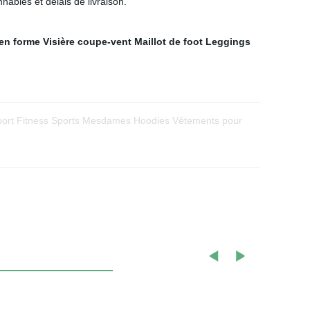
nables et délais de livraison.
 en forme
Visière coupe-vent
Maillot de foot
Leggings
sport Fitness Sports Mesdames Hoodies Vêtements pour