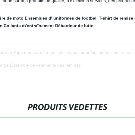
fondé sur des produits de qualité, d'excellents services, des prix raison
ière de moto
Ensembles d\'uniformes de football
T-shirt de remise
ne
Collants d\'entraînement
Débardeur de lutte
sière de Yoga manteau à manches longues pour les femmes veste de 
-gorge Ensemble de vêtements des femmes
PRODUITS VEDETTES