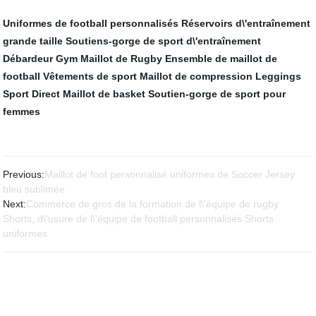
Uniformes de football personnalisés
Réservoirs d\'entraînement
grande taille
Soutiens-gorge de sport d\'entraînement
Débardeur Gym
Maillot de Rugby
Ensemble de maillot de
football
Vêtements de sport
Maillot de compression
Leggings
Sport Direct
Maillot de basket
Soutien-gorge de sport pour
femmes
Previous:
Maillot de foot personnalisé uniformes de Soccer Jersey
bleu sublimée
Next:
Commerce de gros de la formation de l\'équipe de rugby
Shorts, d\'usure de l\'équipe de football personnalisés Shorts
uniformes