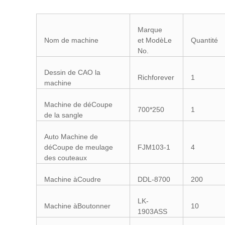
Marque
Nom de machine
et ModèLe
Quantité
No.
Dessin de CAO la
Richforever
1
machine
Machine de déCoupe
700*250
1
de la sangle
Auto Machine de
déCoupe de meulage
FJM103-1
4
des couteaux
Machine àCoudre
DDL-8700
200
LK-
Machine àBoutonner
10
1903ASS