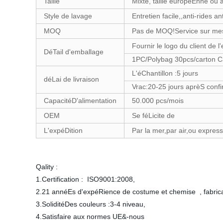
Taille
Mixte, taille européEnne ou am
Style de lavage
Entretien facile,,anti-rides 
MOQ
Pas de MOQ!Service sur mes
Fournir le logo du client de 
DéTail d'emballage
1PC/Polybag 30pcs/carton Ca
L'éChantillon :5 jours
déLai de livraison
Vrac:20-25 jours aprèS con
CapacitéD'alimentation
50.000 pcs/mois
OEM
Se féLicite de
L'expéDition
Par la mer,par air,ou expres
Qality :
1.Certification : ISO9001:2008,
2.21 annéEs d'expéRience de costume et chemise , fabrica
3.SoliditéDes couleurs :3-4 niveau,
4.Satisfaire aux normes UE&-nous