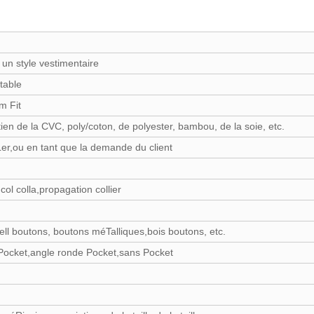
 un style vestimentaire
table
m Fit
en de la CVC, poly/coton, de polyester, bambou, de la soie, etc.
Ler,ou en tant que la demande du client
col colla,propagation collier
ell boutons, boutons méTalliques,bois boutons, etc.
Pocket,angle ronde Pocket,sans Pocket