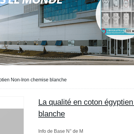
NS LE MONDE
yptien Non-Iron chemise blanche
La qualité en coton égyptie
blanche
Info de Base N° de M