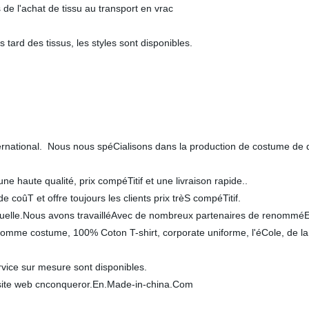
e l'achat de tissu au transport en vrac
tard des tissus, les styles sont disponibles.
ernational. Nous nous spéCialisons dans la production de costume de q
ne haute qualité, prix compéTitif et une livraison rapide..
oûT et offre toujours les clients prix trèS compéTitif.
elle.Nous avons travailléAvec de nombreux partenaires de renomméE m
comme costume, 100% Coton T-shirt, corporate uniforme, l'éCole, de la 
ice sur mesure sont disponibles.
re site web cnconqueror.En.Made-in-china.Com