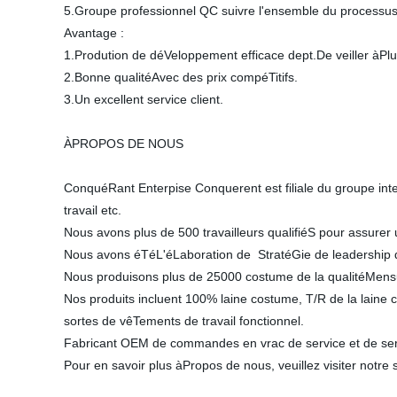
5.Groupe professionnel QC suivre l'ensemble du processus d
Avantage :
1.Prodution de déVeloppement efficace dept.De veiller àPlus 
2.Bonne qualitéAvec des prix compéTitifs.
3.Un excellent service client.
ÀPROPOS DE NOUS
ConquéRant Enterpise Conquerent est filiale du groupe int
travail etc.
Nous avons plus de 500 travailleurs qualifiéS pour assurer u
Nous avons éTéL'éLaboration de StratéGie de leadership de c
Nous produisons plus de 25000 costume de la qualitéMensu
Nos produits incluent 100% laine costume, T/R de la laine 
sortes de vêTements de travail fonctionnel.
Fabricant OEM de commandes en vrac de service et de serv
Pour en savoir plus àPropos de nous, veuillez visiter not