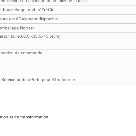
éRicaine ou asiatique de la taille de la taille
anti-boulochage, anti- réTréCir
ure est éGalement disponible
l'emballage.Non fer
rton taille:60,5 x35.5x40.5(cm)
firmation de commande
s.Service porte àPorte peut êTre fournie.
tion et de transformation