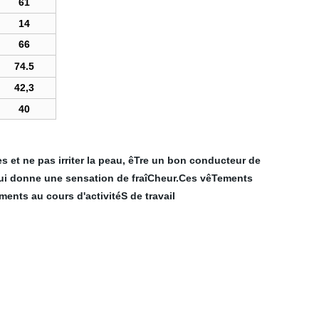
61
14
66
74.5
42,3
40
s et ne pas irriter la peau, êTre un bon conducteur de
e qui donne une sensation de fraîCheur.Ces vêTements
ments au cours d'activitéS de travail