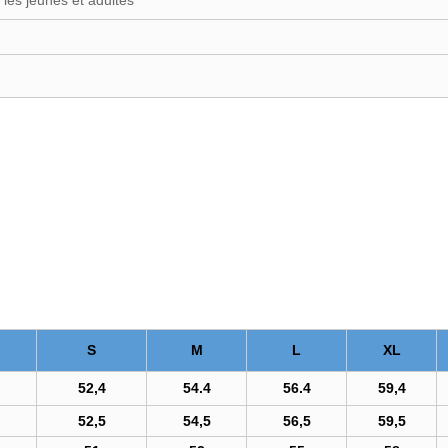
 les jeunes et adultes
S
M
L
XL
52,4
54.4
56.4
59,4
52,5
54,5
56,5
59,5