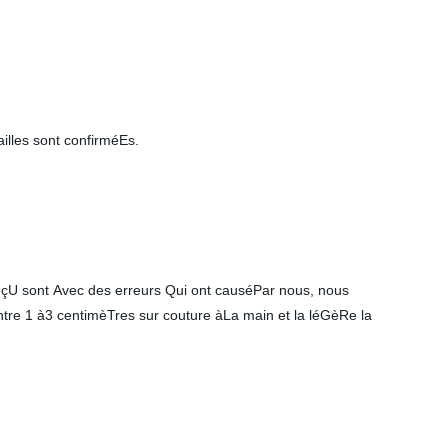
lles sont confirméEs.
reçU sont Avec des erreurs Qui ont causéPar nous, nous
 entre 1 à3 centimèTres sur couture àLa main et la léGèRe la