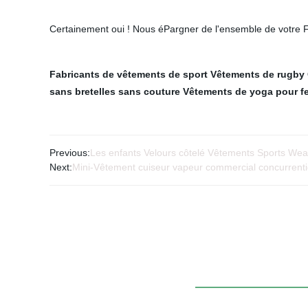
Certainement oui ! Nous éPargner de l'ensemble de votre F
Fabricants de vêtements de sport
Vêtements de rugby
sans bretelles sans couture
Vêtements de yoga pour 
Previous:
Les enfants Velours côtelé Vêtements Sports We
Next:
Mini-Vêtement cuiseur vapeur commercial concurrenti