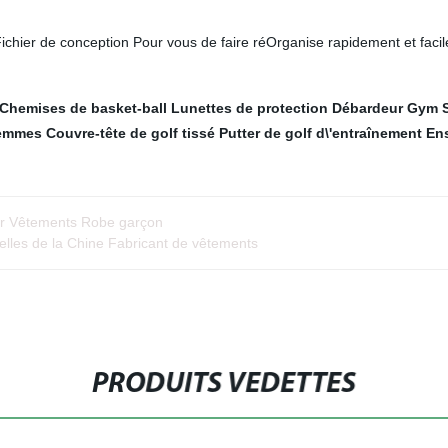
ichier de conception Pour vous de faire réOrganise rapidement et faci
Chemises de basket-ball
Lunettes de protection
Débardeur Gym
femmes
Couvre-tête de golf tissé
Putter de golf d\'entraînement
Ens
ar Vêtements Robe garçon
elles de la Chine Fabricant de vêtements
PRODUITS VEDETTES