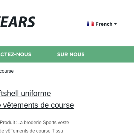
WEARS
French
CTEZ-NOUS
SUR NOUS
 course
tshell uniforme
e vêtements de course
 Produit :La broderie Sports veste
 de vêTements de course Tissu