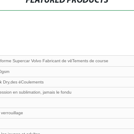
FEATURED PRODUCTS
uniforme Supercar Volvo Fabricant de vêTements de course
80gsm
ick Dry,des éCoulements
sion en sublimation, jamais le fondu
verrouillage