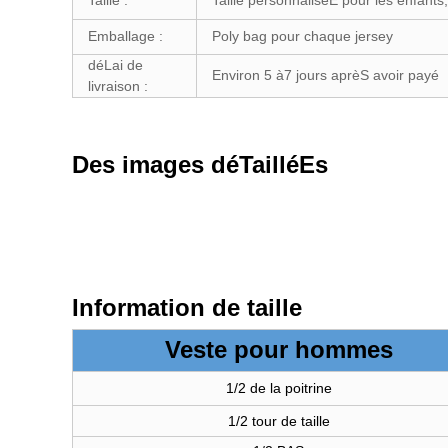
Taille :
Taille personnaliséE pour les enfants,
Emballage :
Poly bag pour chaque jersey
déLai de
Environ 5 à7 jours aprèS avoir payé
livraison :
Des images déTailléEs
Information de taille
Veste pour hommes
1/2 de la poitrine
1/2 tour de taille