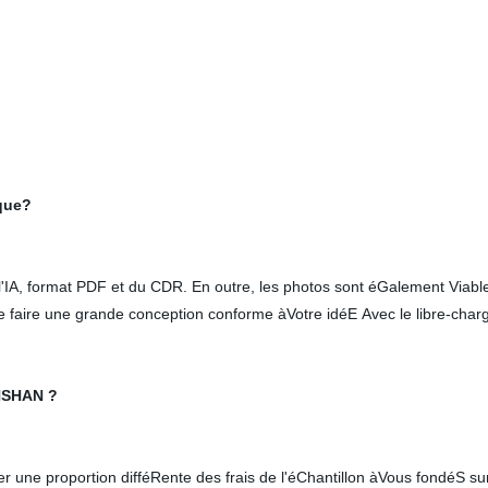
ique?
l'IA, format PDF et du CDR. En outre, les photos sont éGalement Viable
e faire une grande conception conforme àVotre idéE Avec le libre-char
INSHAN ?
ner une proportion difféRente des frais de l'éChantillon àVous fondéS 