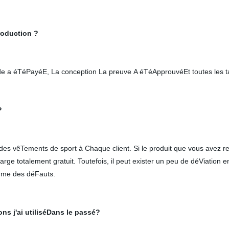
roduction ?
 a éTéPayéE, La conception La preuve A éTéApprouvéEt toutes les tai
?
 des vêTements de sport à Chaque client. Si le produit que vous avez 
arge totalement gratuit. Toutefois, il peut exister un peu de déViation
mme des déFauts.
ons j'ai utiliséDans le passé?