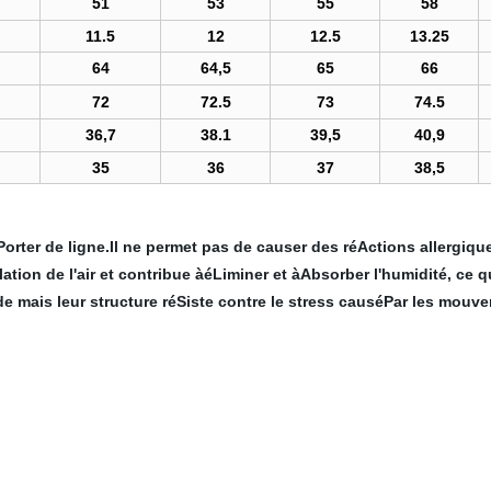
51
53
55
58
11.5
12
12.5
13.25
64
64,5
65
66
72
72.5
73
74.5
36,7
38.1
39,5
40,9
35
36
37
38,5
orter de ligne.Il ne permet pas de causer des réActions allergique
ulation de l'air et contribue àéLiminer et àAbsorber l'humidité, c
e mais leur structure réSiste contre le stress causéPar les mouve