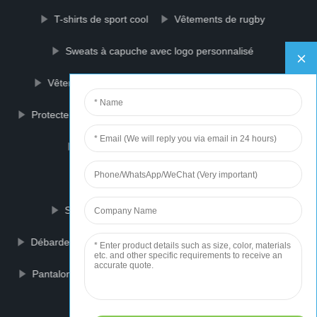
T-shirts de sport cool
Vêtements de rugby
Sweats à capuche avec logo personnalisé
Vêtements d\'entraînement
Maillot de basket
Protecteur de cheville
Putter de golf d\'entraînement
Ensembles d\'uniformes de football
Ensemble de maillot de football
Soutien-gorge sans bretelles sans couture
Débardeur d\'entraînement
Collants d\'entraînement
Pantalon de sport
Vêtements de yoga pour femmes