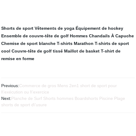
Shorts de sport
Vêtements de yoga
Équipement de hockey
Ensemble de couvre-tête de golf
Hommes Chandails À Capuche
Chemise de sport blanche
T-shirts Marathon
T-shirts de sport
cool
Couvre-tête de golf tissé
Maillot de basket
T-shirt de
remise en forme
Previous:
Commerce de gros Mens 2en1 short de sport pour
l\'exécution ou l\'exercice
Next:
Planche de Surf Shorts hommes Boardshorts Piscine Plage
shorts de sport d\'usure