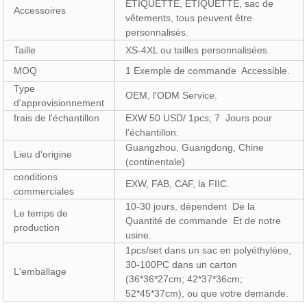
ÉTIQUETTE, ÉTIQUETTE, sac de
Accessoires
vêtements, tous peuvent être
personnalisés.
Taille
XS-4XL ou tailles personnalisées.
MOQ
1 Exemple de commande Accessible.
Type
OEM, l'ODM Service.
d'approvisionnement
frais de l'échantillon
EXW 50 USD/ 1pcs; 7 Jours pour
l'échantillon.
Guangzhou, Guangdong, Chine
Lieu d'origine
(continentale)
conditions
EXW, FAB, CAF, la FIIC.
commerciales
10-30 jours, dépendent De la
Le temps de
Quantité de commande Et de notre
production
usine.
1pcs/set dans un sac en polyéthylène,
30-100PC dans un carton
L'emballage
(36*36*27cm; 42*37*36cm;
52*45*37cm), ou que votre demande.