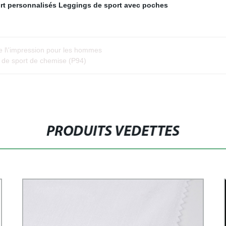
rt personnalisés
Leggings de sport avec poches
 l\'impression pour les hommes
 de sport de chemise (P94)
PRODUITS VEDETTES