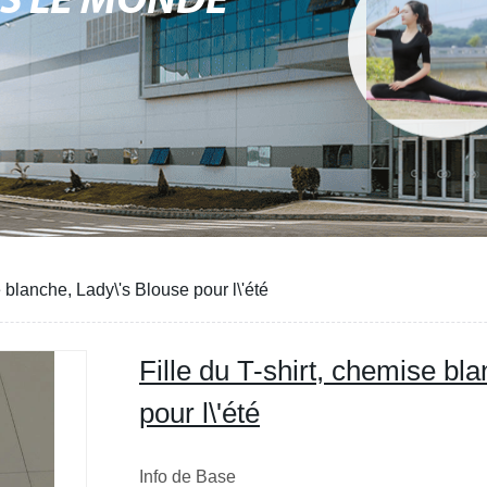
NS LE MONDE
e blanche, Lady\'s Blouse pour l\'été
Fille du T-shirt, chemise bl
pour l\'été
Info de Base