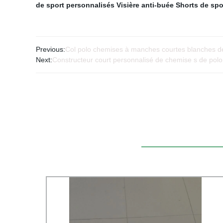
de sport personnalisés
Visière anti-buée
Shorts de spo
Previous:
Col polo chemises à manches courtes blanches de
Next:
Constructeur court personnalisé de chemise s de polo