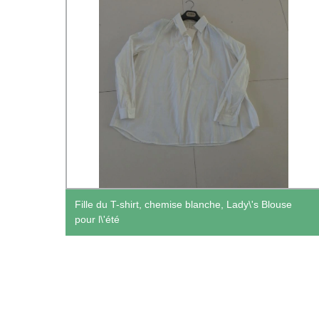
ts en
Fille du T-shirt, chemise blanche, Lady\'s Blouse
pour l\'été