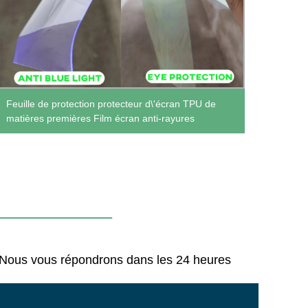
Unifo
Feuille de protection protecteur d\'écran TPU de
chass
matières premières Film écran anti-rayures
Coudi
tactiq
us Nous vous répondrons dans les 24 heures