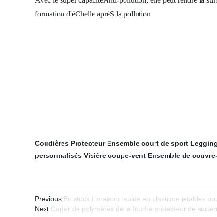
Avec le super capacitéAnti-pollution, elle peut rendre la sur
formation d'éChelle aprèS la pollution
Coudières Protecteur
Ensemble court de sport
Legging
personnalisés
Visière coupe-vent
Ensemble de couvre-t
Previous:
En stock Livraison rapide en plastique jetables bou
Next:
Carter de polymères de la foudre protecteur de surt