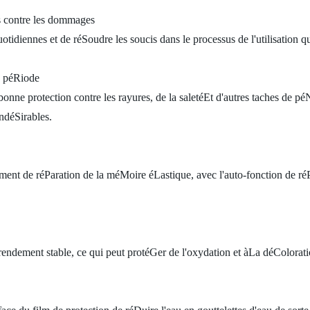
s contre les dommages
otidiennes et de réSoudre les soucis dans le processus de l'utilisation q
e péRiode
onne protection contre les rayures, de la saletéEt d'autres taches de pé
ndéSirables.
ent de réParation de la méMoire éLastique, avec l'auto-fonction de réP
un rendement stable, ce qui peut protéGer de l'oxydation et àLa déColor