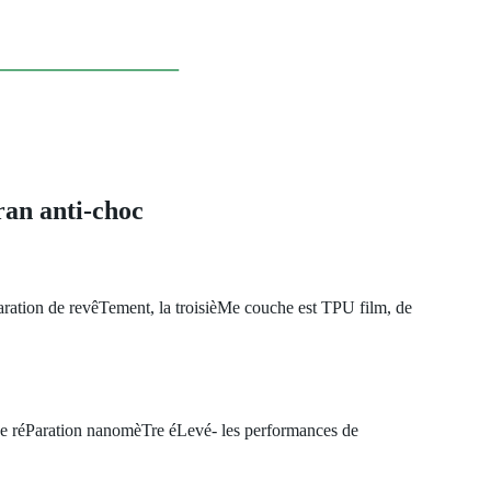
Cran anti-choc
aration de revêTement, la troisièMe couche est TPU film, de
de réParation nanomèTre éLevé- les performances de