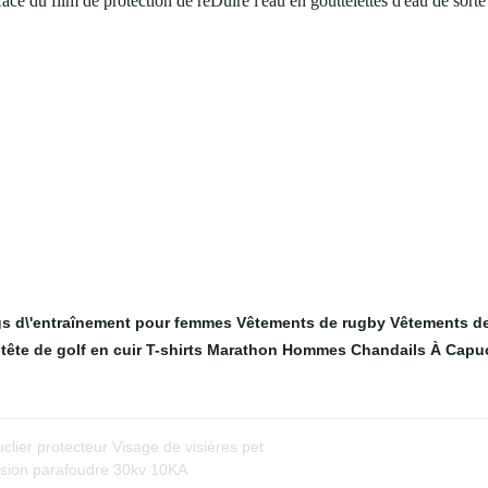
face du film de protection de réDuire l'eau en gouttelettes d'eau de sorte
s d\'entraînement pour femmes
Vêtements de rugby
Vêtements de
ête de golf en cuir
T-shirts Marathon
Hommes Chandails À Capu
clier protecteur Visage de visières pet
ension parafoudre 30kv 10KA