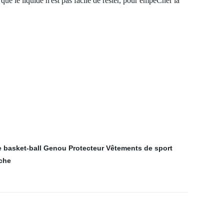
 que le liquide n'est pas facile de rester, pour empêCher la
 basket-ball
Genou Protecteur
Vêtements de sport
che