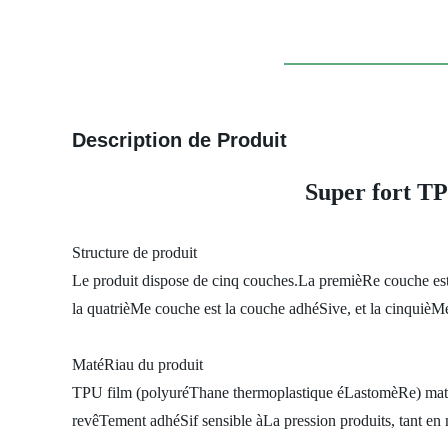
Description de Produit
Super fort TP
Structure de produit
Le produit dispose de cinq couches.La premièRe couche est 
la quatrièMe couche est la couche adhéSive, et la cinquièM
MatéRiau du produit
TPU film (polyuréThane thermoplastique éLastomèRe) matéR
revêTement adhéSif sensible àLa pression produits, tant en m