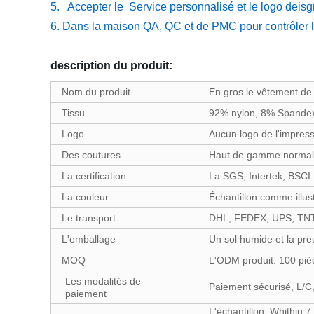
5. Accepter le Service personnalisé et le logo deis
6. Dans la maison QA, QC et de PMC pour contrôler la
description du produit:
Nom du produit
En gros le vêtement de
Tissu
92% nylon, 8% Spande
Logo
Aucun logo de l'impress
Des coutures
Haut de gamme normal (
La certification
La SGS, Intertek, BSCI
La couleur
Échantillon comme illus
Le transport
DHL, FEDEX, UPS, TNT,
L'emballage
Un sol humide et la pre
MOQ
L'ODM produit: 100 piè
Les modalités de
Paiement sécurisé, L/C, 
paiement
L'échantillon: Whithin 