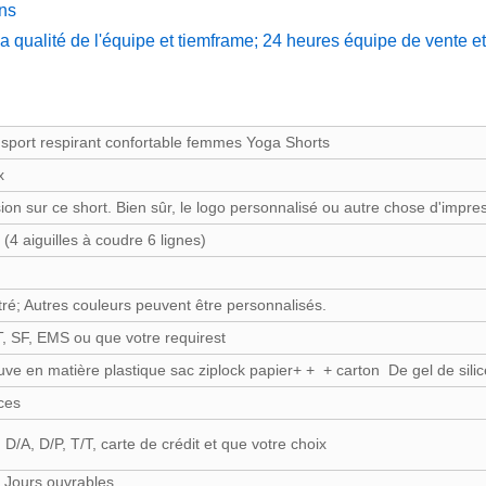
gns
 qualité de l'équipe et tiemframe; 24 heures équipe de vente e
 sport respirant confortable femmes Yoga Shorts
x
ion sur ce short. Bien sûr, le logo personnalisé ou autre chose d'impres
4 aiguilles à coudre 6 lignes)
tré; Autres couleurs peuvent être personnalisés.
 SF, EMS ou que votre requirest
uve en matière plastique sac ziplock papier+ + + carton De gel de silic
ces
D/A, D/P, T/T, carte de crédit et que votre choix
7 Jours ouvrables