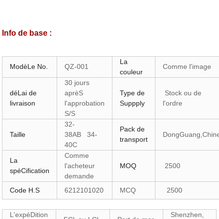
Info de base :
La
ModèLe No.
QZ-001
Comme l'image
couleur
30 jours
déLai de
aprèS
Type de
Stock ou de
livraison
l'approbation
Suppply
l'ordre
S/S
32-
Pack de
Taille
38AB 34-
DongGuang,Chin
transport
40C
Comme
La
l'acheteur
MOQ
2500
spéCification
demande
Code H.S
6212101020
MCQ
2500
L'expéDition
Shenzhen,