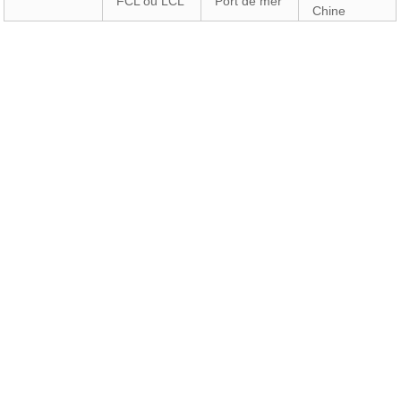
FCL ou LCL
Port de mer
Chine