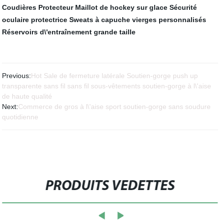
Coudières Protecteur
Maillot de hockey sur glace
Sécurité
oculaire protectrice
Sweats à capuche vierges personnalisés
Réservoirs d\'entraînement grande taille
Previous:
Hot Sale de fermeture latérale Soutien-gorge push up
transparente sans fil sans fil sous-vêtements soutien-gorge à l\'aise
de haute qualité
Next:
Commerce de gros à l\'aise sport soutien-gorge sans soudure
quotidienne
PRODUITS VEDETTES